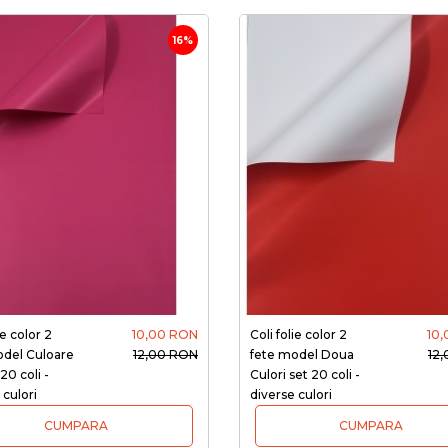
16%
ie color 2
10,00 RON
Coli folie color 2
10
odel Culoare
12,00 RON
fete model Doua
12
20 coli -
Culori set 20 coli -
 culori
diverse culori
CUMPARA
CUMPARA