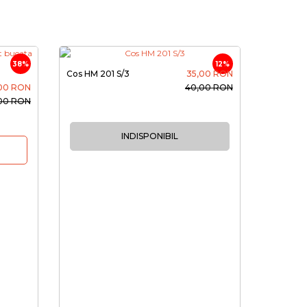
38%
12%
Cos HM 201 S/3
35,00 RON
00 RON
40,00 RON
,00 RON
INDISPONIBIL