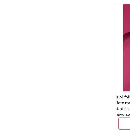
Coli fol
fete m
Uni set 
diverse