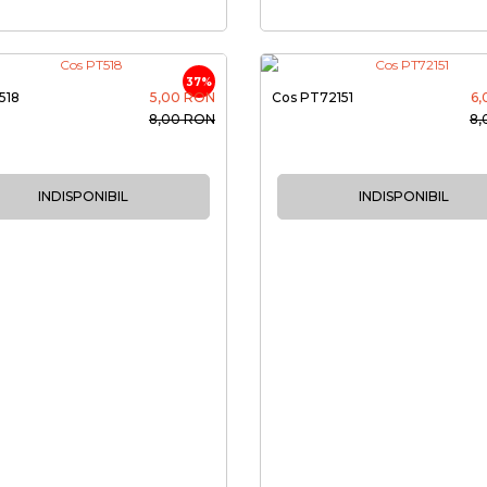
37%
518
5,00 RON
Cos PT72151
6,
8,00 RON
8,
INDISPONIBIL
INDISPONIBIL