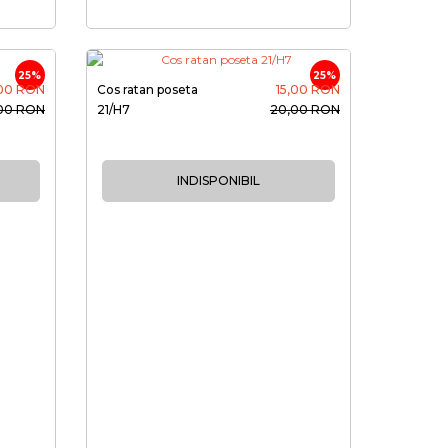
25%
25%
00 RON
Cos ratan poseta
15,00 RON
00 RON
21/H7
20,00 RON
INDISPONIBIL