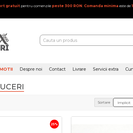
rt gratuit
pentru comenzile
peste 300 RON
.
Comanda minima
este de
MOTII
Despre noi
Contact
Livrare
Servicii extra
Cu
UCERI
Sortare
25%