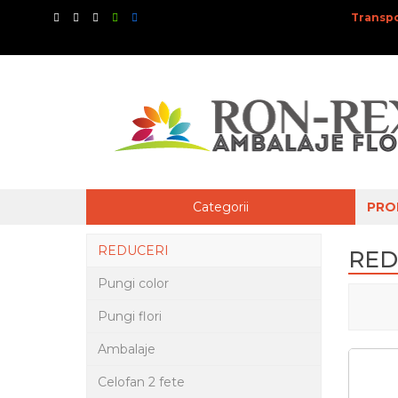
Transpo
Categorii
PRO
REDUCERI
RED
Pungi color
Pungi flori
Ambalaje
Celofan 2 fete