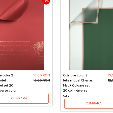
16%
ie color 2
10,00 RON
Coli folie color 2
10
odel
12,00 RON
fete model Chenar
12
el set 20
Mat + Culoare set
iverse culori
20 coli - diverse
culori
CUMPARA
CUMPARA