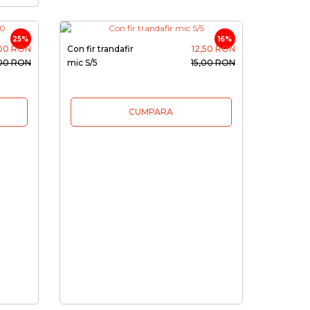
25%
16%
,00 RON
Con fir trandafir
12,50 RON
00 RON
mic S/5
15,00 RON
CUMPARA