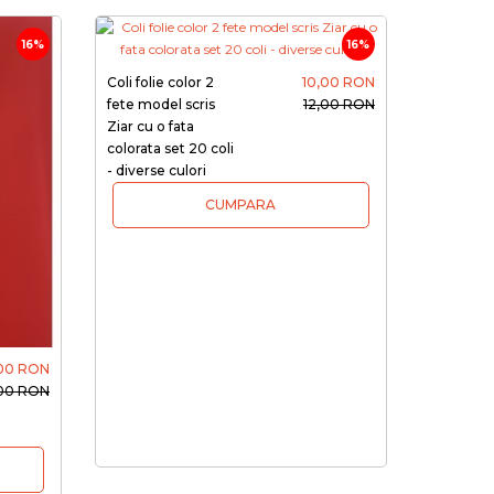
16%
16%
Coli folie color 2
10,00 RON
fete model scris
12,00 RON
Ziar cu o fata
colorata set 20 coli
- diverse culori
CUMPARA
,00 RON
,00 RON