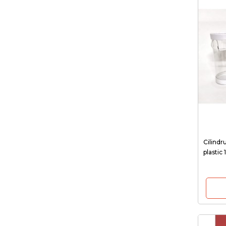
Cilindr
plastic