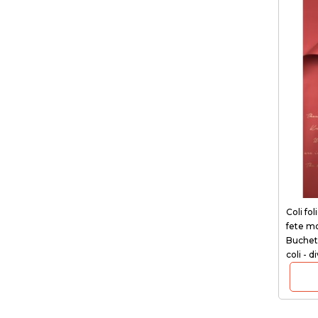
Coli fol
fete m
Buchet
coli - d