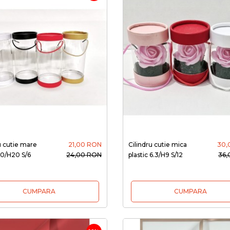
u cutie mare
21,00 RON
Cilindru cutie mica
30,
 10/H20 S/6
24,00 RON
plastic 6.3/H9 S/12
36,
CUMPARA
CUMPARA