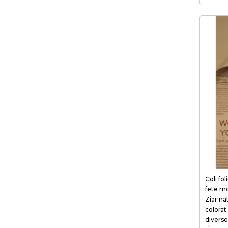
Coli fol
fete mo
Ziar na
colorat 
diverse