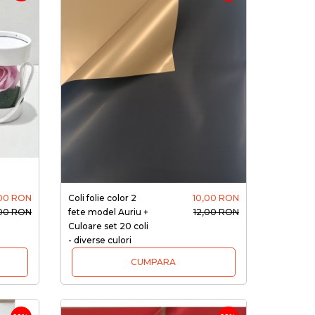
00 RON
Coli folie color 2
10,00 RON
00 RON
fete model Auriu +
12,00 RON
Culoare set 20 coli
- diverse culori
CUMPARA