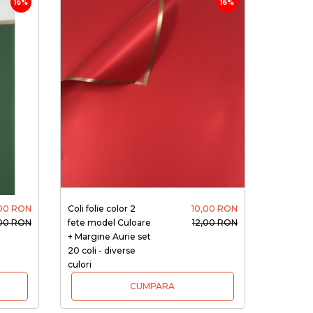
16%
16%
,00 RON
Coli folie color 2
10,00 RON
,00 RON
fete model Culoare
12,00 RON
+ Margine Aurie set
20 coli - diverse
culori
CUMPARA