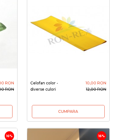
00 RON
Celofan color -
10,00 RON
00 RON
diverse culori
12,00 RON
CUMPARA
16%
16%