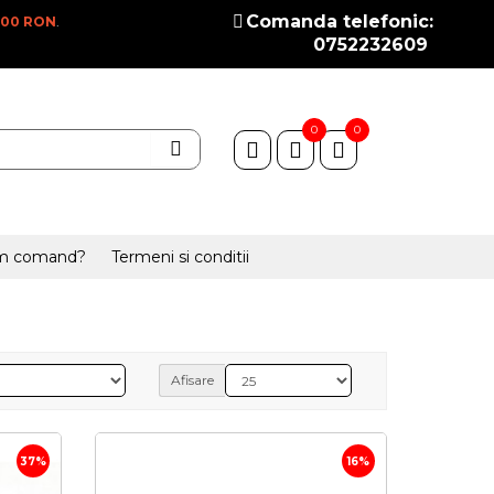
Comanda telefonic:
100 RON
.
0752232609
0
0
m comand?
Termeni si conditii
Afisare
37%
16%