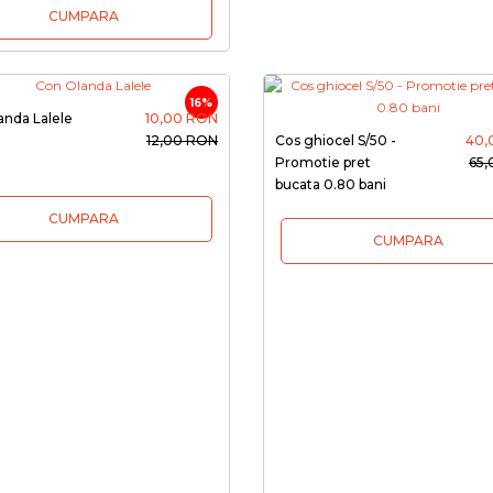
CUMPARA
16%
anda Lalele
10,00 RON
12,00 RON
Cos ghiocel S/50 -
40,
Promotie pret
65
bucata 0.80 bani
CUMPARA
CUMPARA