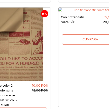
16%
Con fir trandafir
15
mare S/10
20,
CUMPARA
ie color 2
10,00 RON
del scris
12,00 RON
tur cu scris
set 20 coli -
 culori