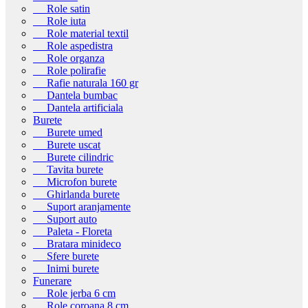
Role satin
Role iuta
Role material textil
Role aspedistra
Role organza
Role polirafie
Rafie naturala 160 gr
Dantela bumbac
Dantela artificiala
Burete
Burete umed
Burete uscat
Burete cilindric
Tavita burete
Microfon burete
Ghirlanda burete
Suport aranjamente
Suport auto
Paleta - Floreta
Bratara minideco
Sfere burete
Inimi burete
Funerare
Role jerba 6 cm
Role coroana 8 cm