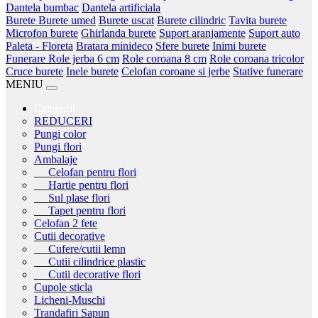
Dantela bumbac
Dantela artificiala
Burete
Burete umed
Burete uscat
Burete cilindric
Tavita burete
Microfon burete
Ghirlanda burete
Suport aranjamente
Suport auto
Paleta - Floreta
Bratara minideco
Sfere burete
Inimi burete
Funerare
Role jerba 6 cm
Role coroana 8 cm
Role coroana tricolor
Cruce burete
Inele burete
Celofan coroane si jerbe
Stative funerare
MENIU
Categorii
REDUCERI
Pungi color
Pungi flori
Ambalaje
Celofan pentru flori
Hartie pentru flori
Sul plase flori
Tapet pentru flori
Celofan 2 fete
Cutii decorative
Cufere/cutii lemn
Cutii cilindrice plastic
Cutii decorative flori
Cupole sticla
Licheni-Muschi
Trandafiri Sapun