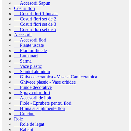
Accesorii Sapun
Cosuri flori
Cosuri flori 1 bucata
Cosuri flori set de 2
Cosuri flori set de 3
Cosuri flori set de 5
Accesorii
Accesorii flori
Plante uscate
Flori artificiale
Lumanari
Sarma
Vaze plastic
Staniol aluminiu
Ghivece ceramica - Vase si Cani ceramica
Ghivece plastic - Vase orhidee
Funde decorative
Spray color flori
Accesorii de lipit
Fiole - Eprubete pentru flori
Hrana si suplimente flori
Craciun
Role
Role de legat
Rabant