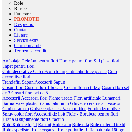
Role
Burete
Funerare
PROMOTII
Despre noi
Contact
Livrare
Servicii extra
Cum comand?
Termeni si conditii
Ambalaje
Celofan pentru flori
Hartie pentru flori
Sul plase flori
Tapet pentru flori
Cutii decorative
Cufere/cutii lemn
Cutii cilindrice plastic
Cutii
decorative flori
Trandafiri Sapun
Accesorii Sapun
Cosuri flori
Cosuri flori 1 bucata
Cosuri flori set de 2
Cosuri flori set
de 3
Cosuri flori set de 5
Accesorii
Accesorii flori
Plante uscate
Flori artificiale
Lumanari
Sarma
Vaze plastic
Staniol aluminiu
Ghivece ceramica - Vase si
Cani ceramica
Ghivece plastic - Vase orhidee
Funde decorative
Spray color flori
Accesorii de lipit
Fiole - Eprubete pentru flori
Hrana si suplimente flori
Craciun
Role
Role de legat
Rabant
Role satin
Role iuta
Role material textil
Role aspedistra
Role organza
Role polirafie
Rafie naturala 160 gr