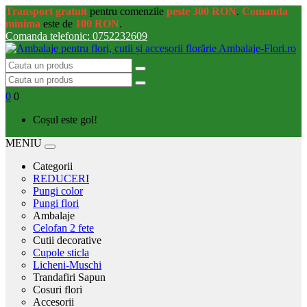
Transport gratuit
pentru comenzile
peste 300 RON
.
Comanda
minima
este de
100 RON
.
Comanda telefonic: 0752232609
0
0
Coșul este gol!
MENIU
Categorii
REDUCERI
Pungi color
Pungi flori
Ambalaje
Celofan 2 fete
Cutii decorative
Cupole sticla
Licheni-Muschi
Trandafiri Sapun
Cosuri flori
Accesorii