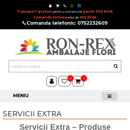
Transport gratuit
pentru comenzile
peste 300 RON
.
Comanda minima
este de
100 RON
.
Comanda telefonic: 0752232609
0
0
MENIU
SERVICII EXTRA
Servicii Extra – Produse