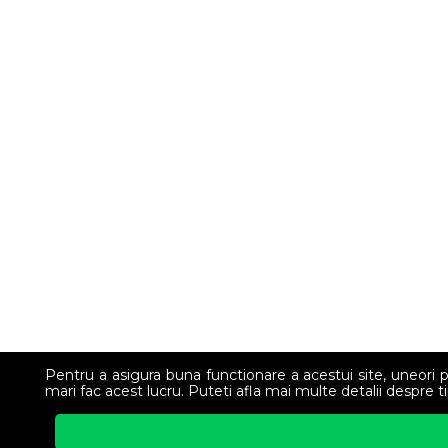
Pentru a asigura buna functionare a acestui site, uneori
mari fac acest lucru. Puteti afla mai multe detalii despre t