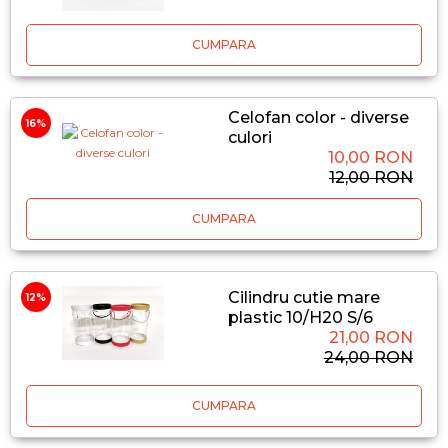
CUMPARA
Celofan color - diverse
16%
culori
10,00 RON
12,00 RON
CUMPARA
Cilindru cutie mare
12%
plastic 10/H20 S/6
21,00 RON
24,00 RON
CUMPARA