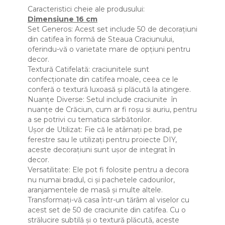
Caracteristici cheie ale produsului:
Dimensiune 16 cm
Set Generos: Acest set include 50 de decorațiuni
din catifea în formă de Steaua Craciunului,
oferindu-vă o varietate mare de opțiuni pentru
decor.
Textură Catifelată: craciunitele sunt
confecționate din catifea moale, ceea ce le
conferă o textură luxoasă și plăcută la atingere.
Nuanțe Diverse: Setul include craciunite în
nuanțe de Crăciun, cum ar fi roșu si auriu, pentru
a se potrivi cu tematica sărbătorilor.
Ușor de Utilizat: Fie că le atârnați pe brad, pe
ferestre sau le utilizați pentru proiecte DIY,
aceste decorațiuni sunt ușor de integrat în
decor.
Versatilitate: Ele pot fi folosite pentru a decora
nu numai bradul, ci și pachetele cadourilor,
aranjamentele de masă și multe altele.
Transformați-vă casa într-un tărâm al viselor cu
acest set de 50 de craciunite din catifea. Cu o
strălucire subtilă și o textură plăcută, aceste