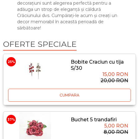
decorațiuni sunt alegerea perfectă pentru a
adăuga un strop de eleganță și căldură
Crăciunului dvs. Cumpărați-le acum și creați un
decor memorabil în această perioadă de
sărbătoare!
OFERTE SPECIALE
Bobite Craciun cu tija
25%
S/30
15,00 RON
20,00 RON
CUMPARA
Buchet 5 trandafiri
37%
5,00 RON
8,00 RON