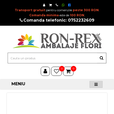
Transport gratuit
pentru comenzile
peste 300 RON
.
Comanda minima
este de
100 RON
.
Comanda telefonic: 0752232609
0
0
MENIU