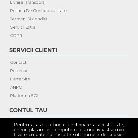
Livrare (Transport)
Politica De Confidentialitate
Termeni Şi Condiţii
Servicii Extra
GDPR
SERVICII CLIENTI
Contact
Returnari
Harta Site
ANPC
Platforma SOL
CONTUL TAU
Contul Tau
Pentru a asigura buna functionare a acestui site,
uneori plasam in computerul dumneavoastra mici
Istoric Comenzi
fisiere cu date, cunoscute sub numele de cookie-