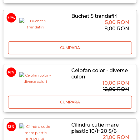
Buchet 5 trandafiri
37%
5,00 RON
8,00 RON
CUMPARA
Celofan color - diverse
16%
culori
10,00 RON
12,00 RON
CUMPARA
Cilindru cutie mare
12%
plastic 10/H20 S/6
21,00 RON