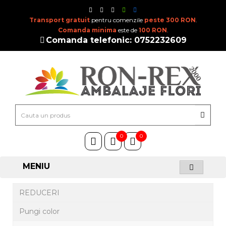
Transport gratuit
pentru comenzile
peste 300 RON
.
Comanda minima
este de
100 RON
.
Comanda telefonic: 0752232609
0
0
MENIU
REDUCERI
Pungi color