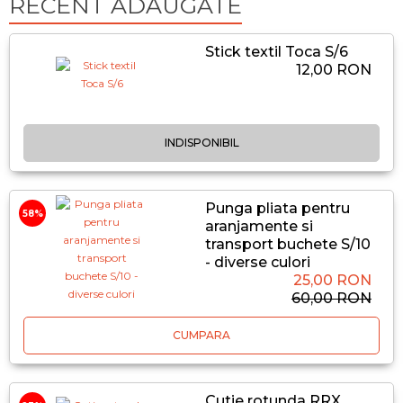
RECENT ADĂUGATE
Stick textil Toca S/6
12,00 RON
INDISPONIBIL
Punga pliata pentru
58%
aranjamente si
transport buchete S/10
- diverse culori
25,00 RON
60,00 RON
CUMPARA
Cutie rotunda RRX