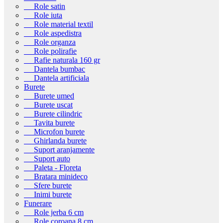
Role satin
Role iuta
Role material textil
Role aspedistra
Role organza
Role polirafie
Rafie naturala 160 gr
Dantela bumbac
Dantela artificiala
Burete
Burete umed
Burete uscat
Burete cilindric
Tavita burete
Microfon burete
Ghirlanda burete
Suport aranjamente
Suport auto
Paleta - Floreta
Bratara minideco
Sfere burete
Inimi burete
Funerare
Role jerba 6 cm
Role coroana 8 cm