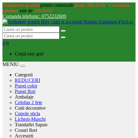
Transport gratuit
pentru comenzile
peste 300 RON
.
Comanda
minima
este de
100 RON
.
Comanda telefonic: 0752232609
0
0
Coșul este gol!
MENIU
Categorii
REDUCERI
Pungi color
Pungi flori
Ambalaje
Celofan 2 fete
Cutii decorative
Cupole sticla
Licheni-Muschi
Trandafiri Sapun
Cosuri flori
Accesorii