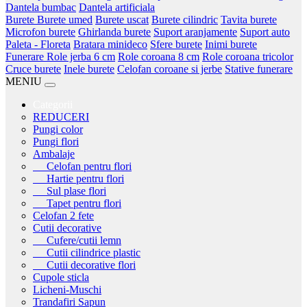
Dantela bumbac
Dantela artificiala
Burete
Burete umed
Burete uscat
Burete cilindric
Tavita burete
Microfon burete
Ghirlanda burete
Suport aranjamente
Suport auto
Paleta - Floreta
Bratara minideco
Sfere burete
Inimi burete
Funerare
Role jerba 6 cm
Role coroana 8 cm
Role coroana tricolor
Cruce burete
Inele burete
Celofan coroane si jerbe
Stative funerare
MENIU
Categorii
REDUCERI
Pungi color
Pungi flori
Ambalaje
Celofan pentru flori
Hartie pentru flori
Sul plase flori
Tapet pentru flori
Celofan 2 fete
Cutii decorative
Cufere/cutii lemn
Cutii cilindrice plastic
Cutii decorative flori
Cupole sticla
Licheni-Muschi
Trandafiri Sapun