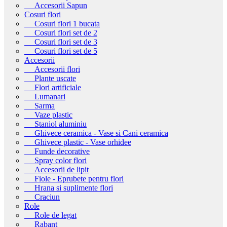
Accesorii Sapun
Cosuri flori
Cosuri flori 1 bucata
Cosuri flori set de 2
Cosuri flori set de 3
Cosuri flori set de 5
Accesorii
Accesorii flori
Plante uscate
Flori artificiale
Lumanari
Sarma
Vaze plastic
Staniol aluminiu
Ghivece ceramica - Vase si Cani ceramica
Ghivece plastic - Vase orhidee
Funde decorative
Spray color flori
Accesorii de lipit
Fiole - Eprubete pentru flori
Hrana si suplimente flori
Craciun
Role
Role de legat
Rabant