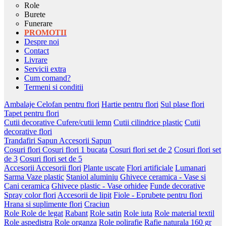
Role
Burete
Funerare
PROMOTII
Despre noi
Contact
Livrare
Servicii extra
Cum comand?
Termeni si conditii
Ambalaje
Celofan pentru flori
Hartie pentru flori
Sul plase flori
Tapet pentru flori
Cutii decorative
Cufere/cutii lemn
Cutii cilindrice plastic
Cutii
decorative flori
Trandafiri Sapun
Accesorii Sapun
Cosuri flori
Cosuri flori 1 bucata
Cosuri flori set de 2
Cosuri flori set
de 3
Cosuri flori set de 5
Accesorii
Accesorii flori
Plante uscate
Flori artificiale
Lumanari
Sarma
Vaze plastic
Staniol aluminiu
Ghivece ceramica - Vase si
Cani ceramica
Ghivece plastic - Vase orhidee
Funde decorative
Spray color flori
Accesorii de lipit
Fiole - Eprubete pentru flori
Hrana si suplimente flori
Craciun
Role
Role de legat
Rabant
Role satin
Role iuta
Role material textil
Role aspedistra
Role organza
Role polirafie
Rafie naturala 160 gr