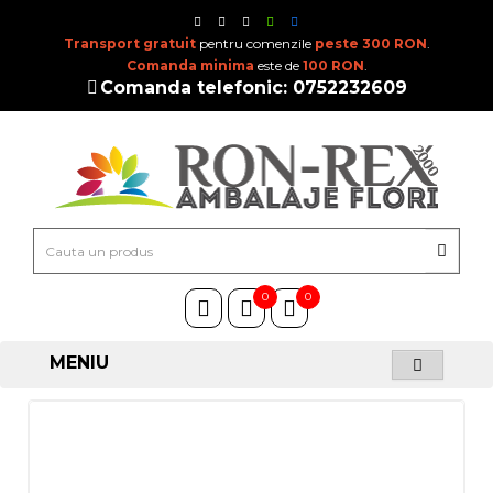
Transport gratuit
pentru comenzile
peste 300 RON
.
Comanda minima
este de
100 RON
.
Comanda telefonic: 0752232609
0
0
MENIU