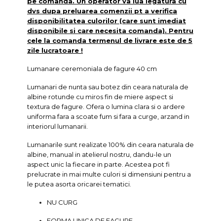
pe comanda. Un operator va lua legatura cu
dvs dupa preluarea comenzii pt a verifica
disponibilitatea culorilor (care sunt imediat
disponibile si care necesita comanda). Pentru
cele la comanda termenul de livrare este de 5
zile lucratoare !
Lumanare ceremoniala de fagure 40 cm
Lumanari de nunta sau botez din ceara naturala de
albine rotunde cu miros fin de miere aspect si
textura de fagure. Ofera o lumina clara si o ardere
uniforma fara a scoate fum si fara a curge, arzand in
interiorul lumanarii.
Lumanarile sunt realizate 100% din ceara naturala de
albine, manual in atelierul nostru, dandu-le un
aspect unic la fiecare in parte. Acestea pot fi
prelucrate in mai multe culori si dimensiuni pentru a
le putea asorta oricarei tematici.
NU CURG
FORMA UNICA DE FAGURE