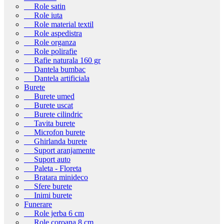
Role satin
Role iuta
Role material textil
Role aspedistra
Role organza
Role polirafie
Rafie naturala 160 gr
Dantela bumbac
Dantela artificiala
Burete
Burete umed
Burete uscat
Burete cilindric
Tavita burete
Microfon burete
Ghirlanda burete
Suport aranjamente
Suport auto
Paleta - Floreta
Bratara minideco
Sfere burete
Inimi burete
Funerare
Role jerba 6 cm
Role coroana 8 cm