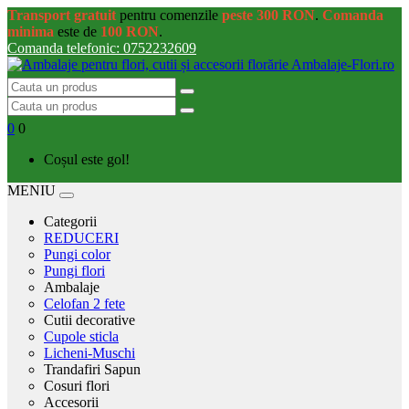
Transport gratuit
pentru comenzile
peste 300 RON
.
Comanda
minima
este de
100 RON
.
Comanda telefonic: 0752232609
0
0
Coșul este gol!
MENIU
Categorii
REDUCERI
Pungi color
Pungi flori
Ambalaje
Celofan 2 fete
Cutii decorative
Cupole sticla
Licheni-Muschi
Trandafiri Sapun
Cosuri flori
Accesorii