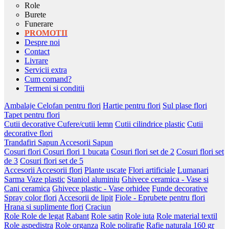
Role
Burete
Funerare
PROMOTII
Despre noi
Contact
Livrare
Servicii extra
Cum comand?
Termeni si conditii
Ambalaje
Celofan pentru flori
Hartie pentru flori
Sul plase flori
Tapet pentru flori
Cutii decorative
Cufere/cutii lemn
Cutii cilindrice plastic
Cutii
decorative flori
Trandafiri Sapun
Accesorii Sapun
Cosuri flori
Cosuri flori 1 bucata
Cosuri flori set de 2
Cosuri flori set
de 3
Cosuri flori set de 5
Accesorii
Accesorii flori
Plante uscate
Flori artificiale
Lumanari
Sarma
Vaze plastic
Staniol aluminiu
Ghivece ceramica - Vase si
Cani ceramica
Ghivece plastic - Vase orhidee
Funde decorative
Spray color flori
Accesorii de lipit
Fiole - Eprubete pentru flori
Hrana si suplimente flori
Craciun
Role
Role de legat
Rabant
Role satin
Role iuta
Role material textil
Role aspedistra
Role organza
Role polirafie
Rafie naturala 160 gr