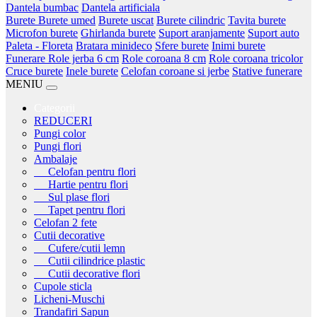
Dantela bumbac
Dantela artificiala
Burete
Burete umed
Burete uscat
Burete cilindric
Tavita burete
Microfon burete
Ghirlanda burete
Suport aranjamente
Suport auto
Paleta - Floreta
Bratara minideco
Sfere burete
Inimi burete
Funerare
Role jerba 6 cm
Role coroana 8 cm
Role coroana tricolor
Cruce burete
Inele burete
Celofan coroane si jerbe
Stative funerare
MENIU
Categorii
REDUCERI
Pungi color
Pungi flori
Ambalaje
Celofan pentru flori
Hartie pentru flori
Sul plase flori
Tapet pentru flori
Celofan 2 fete
Cutii decorative
Cufere/cutii lemn
Cutii cilindrice plastic
Cutii decorative flori
Cupole sticla
Licheni-Muschi
Trandafiri Sapun