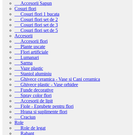
Accesorii Sapun
Cosuri flori
Cosuri flori 1 bucata
Cosuri flori set de 2
Cosuri flori set de 3
Cosuri flori set de 5
Accesorii
Accesorii flori
Plante uscate
Flori artificiale
Lumanari
Sarma
Vaze plastic
Staniol aluminiu
Ghivece ceramica - Vase si Cani ceramica
Ghivece plastic - Vase orhidee
Funde decorative
Spray color flori
Accesorii de lipit
Fiole - Eprubete pentru flori
Hrana si suplimente flori
Craciun
Role
Role de legat
Rabant