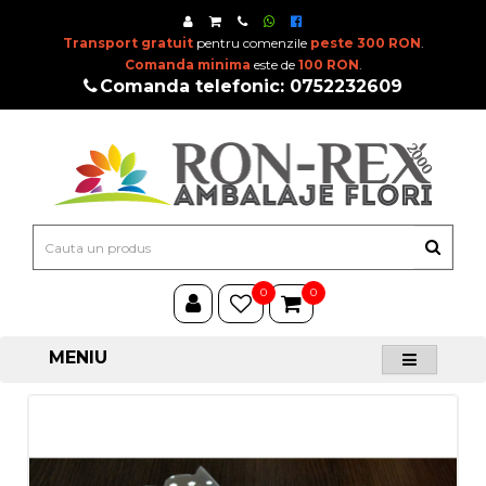
Transport gratuit
pentru comenzile
peste 300 RON
.
Comanda minima
este de
100 RON
.
Comanda telefonic: 0752232609
0
0
MENIU