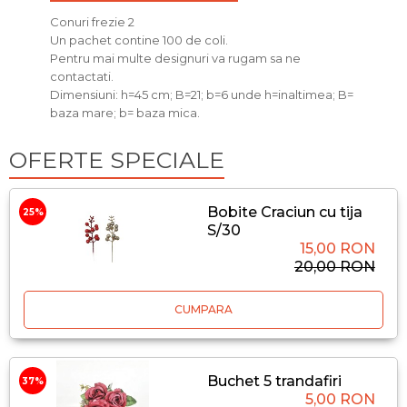
Conuri frezie 2
Un pachet contine 100 de coli.
Pentru mai multe designuri va rugam sa ne
contactati.
Dimensiuni: h=45 cm; B=21; b=6 unde h=inaltimea; B=
baza mare; b= baza mica.
OFERTE SPECIALE
Bobite Craciun cu tija
25%
S/30
15,00 RON
20,00 RON
CUMPARA
Buchet 5 trandafiri
37%
5,00 RON