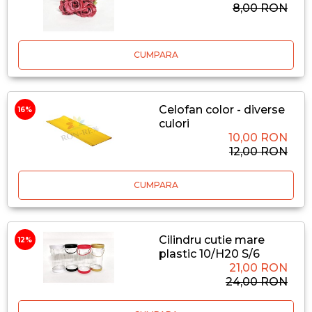
8,00 RON
CUMPARA
Celofan color - diverse
16%
culori
10,00 RON
12,00 RON
CUMPARA
Cilindru cutie mare
12%
plastic 10/H20 S/6
21,00 RON
24,00 RON