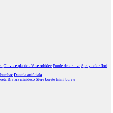
ca
Ghivece plastic - Vase orhidee
Funde decorative
Spray color flori
 bumbac
Dantela artificiala
oreta
Bratara minideco
Sfere burete
Inimi burete