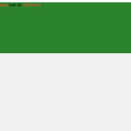
nima
este de
100 RON
.