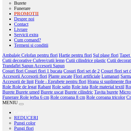
Burete
Funerare
PROMOTII
Despre noi
Contact
Livrare
Servicii extra
Cum comand?
Termeni si conditii
Ambalaje
Celofan pentru flori
Hartie pentru flori
Sul plase flori
Tapet 
Cutii decorative
Cufere/cutii lemn
Cutii cilindrice plastic
Cutii decorat
Trandafiri Sapun
Accesorii Sapun
Cosuri flori
Cosuri flori 1 bucata
Cosuri flori set de 2
Cosuri flori set 
Accesorii
Accesorii flori
Plante uscate
Flori artificiale
Lumanari
Sarm
Accesorii de lipit
Fiole - Eprubete pentru flori
Hrana si suplimente flor
Role
Role de legat
Rabant
Role satin
Role iuta
Role material textil
Ro
Burete
Burete umed
Burete uscat
Burete cilindric
Tavita burete
Micro
Funerare
Role jerba 6 cm
Role coroana 8 cm
Role coroana tricolor
Cr
MENIU
Categorii
REDUCERI
Pungi color
Pungi flori