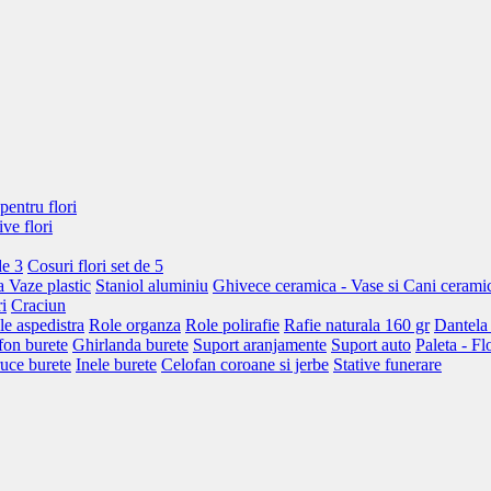
pentru flori
ive flori
de 3
Cosuri flori set de 5
a
Vaze plastic
Staniol aluminiu
Ghivece ceramica - Vase si Cani cerami
i
Craciun
le aspedistra
Role organza
Role polirafie
Rafie naturala 160 gr
Dantela
fon burete
Ghirlanda burete
Suport aranjamente
Suport auto
Paleta - Fl
uce burete
Inele burete
Celofan coroane si jerbe
Stative funerare