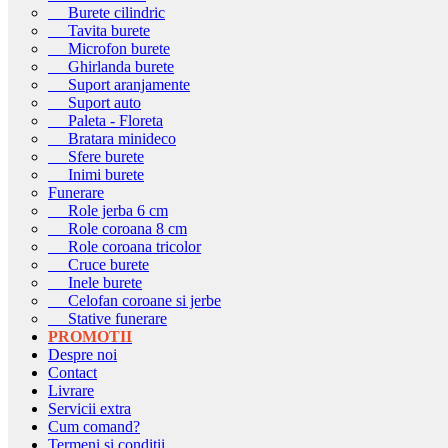
Burete cilindric
Tavita burete
Microfon burete
Ghirlanda burete
Suport aranjamente
Suport auto
Paleta - Floreta
Bratara minideco
Sfere burete
Inimi burete
Funerare
Role jerba 6 cm
Role coroana 8 cm
Role coroana tricolor
Cruce burete
Inele burete
Celofan coroane si jerbe
Stative funerare
PROMOTII
Despre noi
Contact
Livrare
Servicii extra
Cum comand?
Termeni si conditii