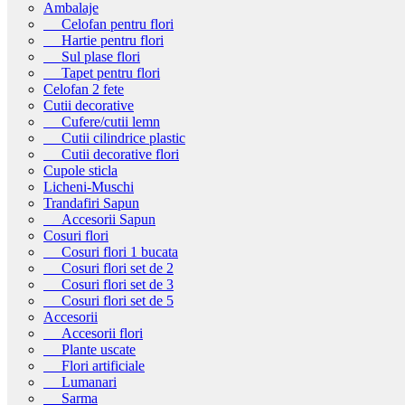
Ambalaje
Celofan pentru flori
Hartie pentru flori
Sul plase flori
Tapet pentru flori
Celofan 2 fete
Cutii decorative
Cufere/cutii lemn
Cutii cilindrice plastic
Cutii decorative flori
Cupole sticla
Licheni-Muschi
Trandafiri Sapun
Accesorii Sapun
Cosuri flori
Cosuri flori 1 bucata
Cosuri flori set de 2
Cosuri flori set de 3
Cosuri flori set de 5
Accesorii
Accesorii flori
Plante uscate
Flori artificiale
Lumanari
Sarma