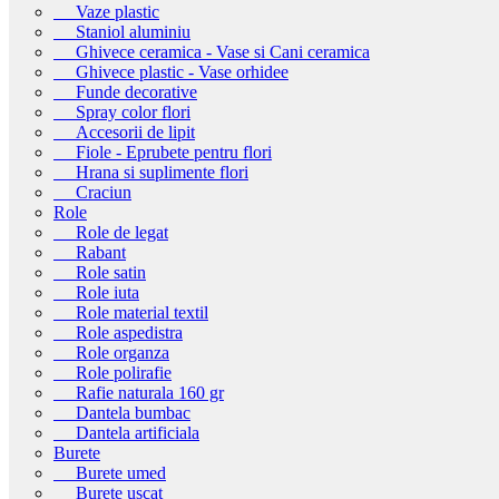
Vaze plastic
Staniol aluminiu
Ghivece ceramica - Vase si Cani ceramica
Ghivece plastic - Vase orhidee
Funde decorative
Spray color flori
Accesorii de lipit
Fiole - Eprubete pentru flori
Hrana si suplimente flori
Craciun
Role
Role de legat
Rabant
Role satin
Role iuta
Role material textil
Role aspedistra
Role organza
Role polirafie
Rafie naturala 160 gr
Dantela bumbac
Dantela artificiala
Burete
Burete umed
Burete uscat