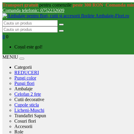
Transport gratuit
pentru comenzile
peste 300 RON
.
Comanda mi
Comanda telefonic: 0752232609
0
0
Coșul este gol!
MENIU
Categorii
REDUCERI
Pungi color
Pungi flori
Ambalaje
Celofan 2 fete
Cutii decorative
Cupole sticla
Licheni-Muschi
Trandafiri Sapun
Cosuri flori
Accesorii
Role