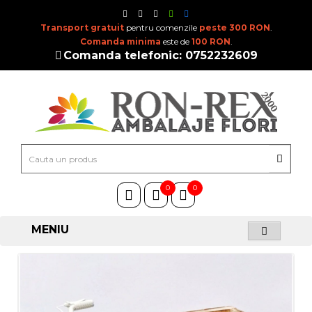
Transport gratuit
pentru comenzile
peste 300 RON
.
Comanda minima
este de
100 RON
.
Comanda telefonic: 0752232609
0
0
MENIU