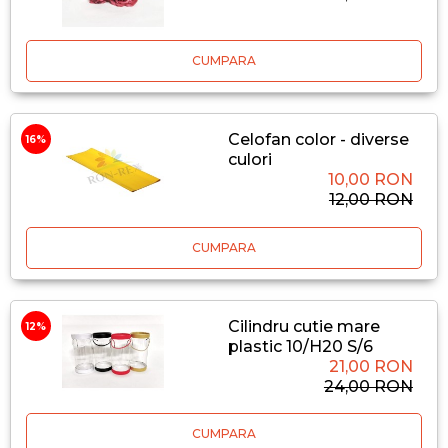
CUMPARA
Celofan color - diverse
16%
culori
10,00 RON
12,00 RON
CUMPARA
Cilindru cutie mare
12%
plastic 10/H20 S/6
21,00 RON
24,00 RON
CUMPARA