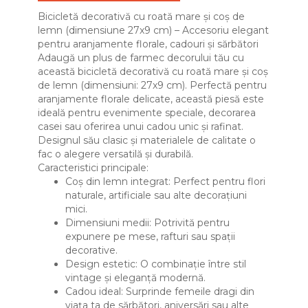
Bicicletă decorativă cu roată mare și coș de
lemn (dimensiune 27x9 cm) – Accesoriu elegant
pentru aranjamente florale, cadouri și sărbători
Adaugă un plus de farmec decorului tău cu
această bicicletă decorativă cu roată mare și coș
de lemn (dimensiuni: 27x9 cm). Perfectă pentru
aranjamente florale delicate, această piesă este
ideală pentru evenimente speciale, decorarea
casei sau oferirea unui cadou unic și rafinat.
Designul său clasic și materialele de calitate o
fac o alegere versatilă și durabilă.
Caracteristici principale:
Coș din lemn integrat: Perfect pentru flori
naturale, artificiale sau alte decorațiuni
mici.
Dimensiuni medii: Potrivită pentru
expunere pe mese, rafturi sau spații
decorative.
Design estetic: O combinație între stil
vintage și eleganță modernă.
Cadou ideal: Surprinde femeile dragi din
viața ta de sărbători, aniversări sau alte