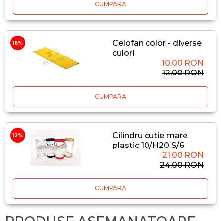
CUMPARA
Celofan color - diverse
16%
culori
10,00 RON
12,00 RON
CUMPARA
Cilindru cutie mare
12%
plastic 10/H20 S/6
21,00 RON
24,00 RON
CUMPARA