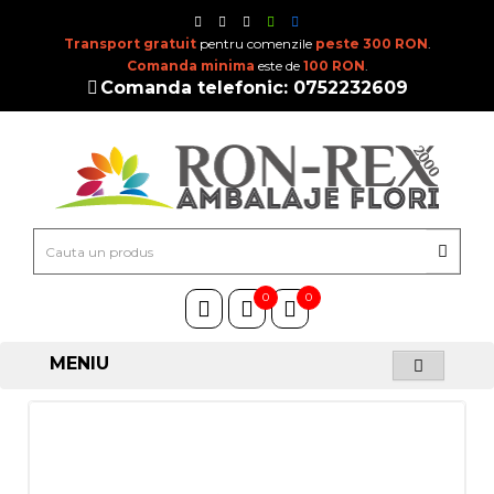
Transport gratuit
pentru comenzile
peste 300 RON
.
Comanda minima
este de
100 RON
.
Comanda telefonic: 0752232609
0
0
MENIU