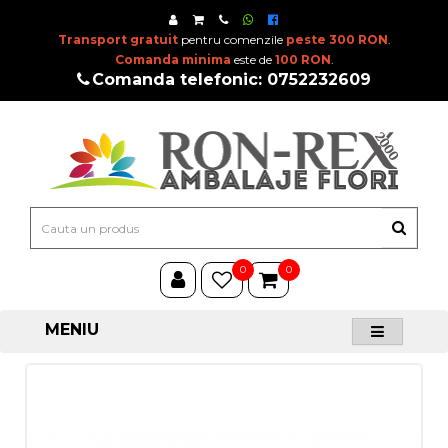
Transport gratuit
pentru comenzile
peste 300 RON
.
Comanda minima
este de
100 RON
.
Comanda telefonic: 0752232609
0
0
MENIU