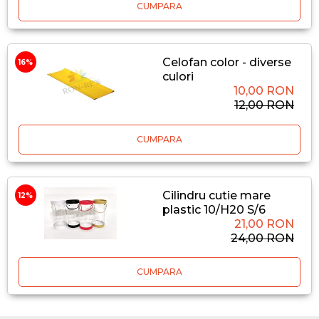
CUMPARA
Celofan color - diverse
16%
culori
10,00 RON
12,00 RON
CUMPARA
Cilindru cutie mare
12%
plastic 10/H20 S/6
21,00 RON
24,00 RON
CUMPARA