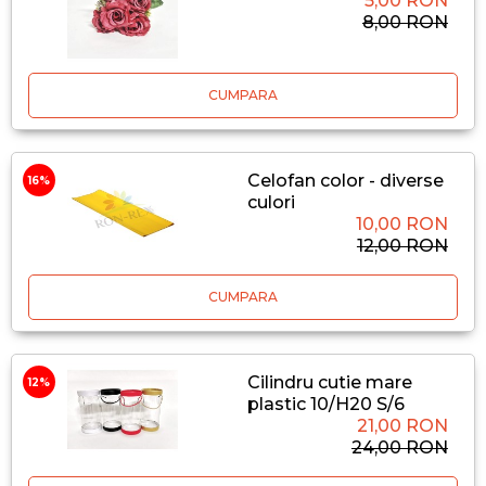
5,00 RON
8,00 RON
CUMPARA
Celofan color - diverse
16%
culori
10,00 RON
12,00 RON
CUMPARA
Cilindru cutie mare
12%
plastic 10/H20 S/6
21,00 RON
24,00 RON