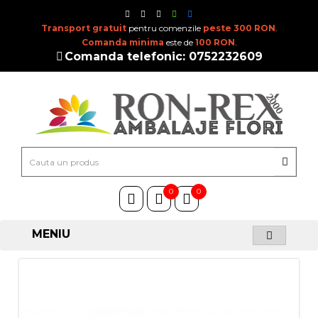
Transport gratuit
pentru comenzile
peste 300 RON
.
Comanda minima
este de
100 RON
.
Comanda telefonic: 0752232609
0
0
MENIU