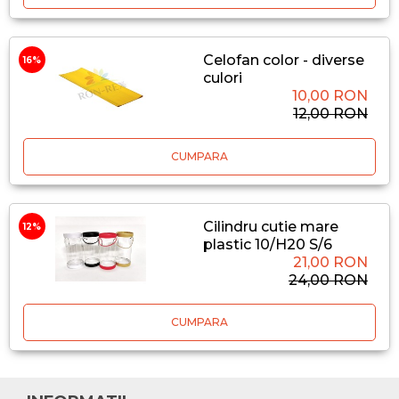
Celofan color - diverse
16%
culori
10,00 RON
12,00 RON
CUMPARA
Cilindru cutie mare
12%
plastic 10/H20 S/6
21,00 RON
24,00 RON
CUMPARA