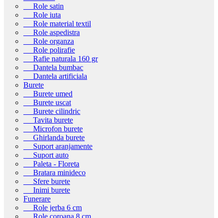
Role satin
Role iuta
Role material textil
Role aspedistra
Role organza
Role polirafie
Rafie naturala 160 gr
Dantela bumbac
Dantela artificiala
Burete
Burete umed
Burete uscat
Burete cilindric
Tavita burete
Microfon burete
Ghirlanda burete
Suport aranjamente
Suport auto
Paleta - Floreta
Bratara minideco
Sfere burete
Inimi burete
Funerare
Role jerba 6 cm
Role coroana 8 cm