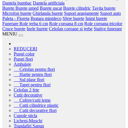
Dantela bumbac
Dantela artificiala
Burete
Burete umed
Burete uscat
Burete cilindric
Tavita burete
Microfon burete
Ghirlanda burete
Suport aranjamente
Suport auto
Paleta - Floreta
Bratara minideco
Sfere burete
Inimi burete
Funerare
Role jerba 6 cm
Role coroana 8 cm
Role coroana tricolor
Cruce burete
Inele burete
Celofan coroane si jerbe
Stative funerare
MENIU
Categorii
REDUCERI
Pungi color
Pungi flori
Ambalaje
Celofan pentru flori
Hartie pentru flori
Sul plase flori
Tapet pentru flori
Celofan 2 fete
Cutii decorative
Cufere/cutii lemn
Cutii cilindrice plastic
Cutii decorative flori
Cupole sticla
Licheni-Muschi
Trandafiri Sapun