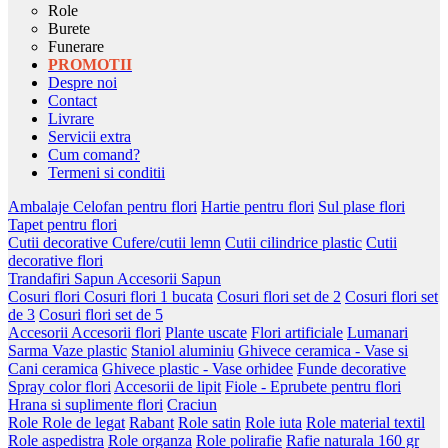
Role
Burete
Funerare
PROMOTII
Despre noi
Contact
Livrare
Servicii extra
Cum comand?
Termeni si conditii
Ambalaje
Celofan pentru flori
Hartie pentru flori
Sul plase flori
Tapet pentru flori
Cutii decorative
Cufere/cutii lemn
Cutii cilindrice plastic
Cutii
decorative flori
Trandafiri Sapun
Accesorii Sapun
Cosuri flori
Cosuri flori 1 bucata
Cosuri flori set de 2
Cosuri flori set
de 3
Cosuri flori set de 5
Accesorii
Accesorii flori
Plante uscate
Flori artificiale
Lumanari
Sarma
Vaze plastic
Staniol aluminiu
Ghivece ceramica - Vase si
Cani ceramica
Ghivece plastic - Vase orhidee
Funde decorative
Spray color flori
Accesorii de lipit
Fiole - Eprubete pentru flori
Hrana si suplimente flori
Craciun
Role
Role de legat
Rabant
Role satin
Role iuta
Role material textil
Role aspedistra
Role organza
Role polirafie
Rafie naturala 160 gr