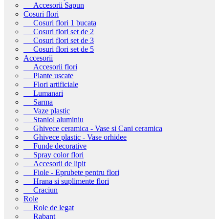
Accesorii Sapun
Cosuri flori
Cosuri flori 1 bucata
Cosuri flori set de 2
Cosuri flori set de 3
Cosuri flori set de 5
Accesorii
Accesorii flori
Plante uscate
Flori artificiale
Lumanari
Sarma
Vaze plastic
Staniol aluminiu
Ghivece ceramica - Vase si Cani ceramica
Ghivece plastic - Vase orhidee
Funde decorative
Spray color flori
Accesorii de lipit
Fiole - Eprubete pentru flori
Hrana si suplimente flori
Craciun
Role
Role de legat
Rabant