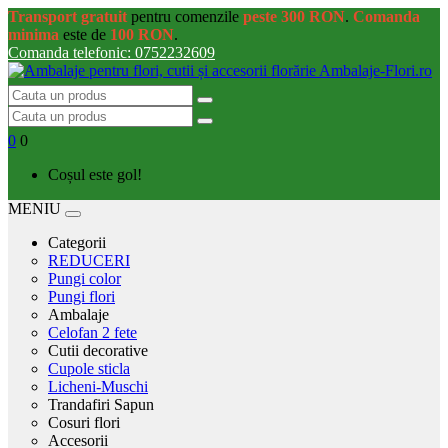
Transport gratuit
pentru comenzile
peste 300 RON
.
Comanda
minima
este de
100 RON
.
Comanda telefonic: 0752232609
0
0
Coșul este gol!
MENIU
Categorii
REDUCERI
Pungi color
Pungi flori
Ambalaje
Celofan 2 fete
Cutii decorative
Cupole sticla
Licheni-Muschi
Trandafiri Sapun
Cosuri flori
Accesorii