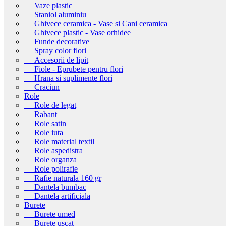
Vaze plastic
Staniol aluminiu
Ghivece ceramica - Vase si Cani ceramica
Ghivece plastic - Vase orhidee
Funde decorative
Spray color flori
Accesorii de lipit
Fiole - Eprubete pentru flori
Hrana si suplimente flori
Craciun
Role
Role de legat
Rabant
Role satin
Role iuta
Role material textil
Role aspedistra
Role organza
Role polirafie
Rafie naturala 160 gr
Dantela bumbac
Dantela artificiala
Burete
Burete umed
Burete uscat