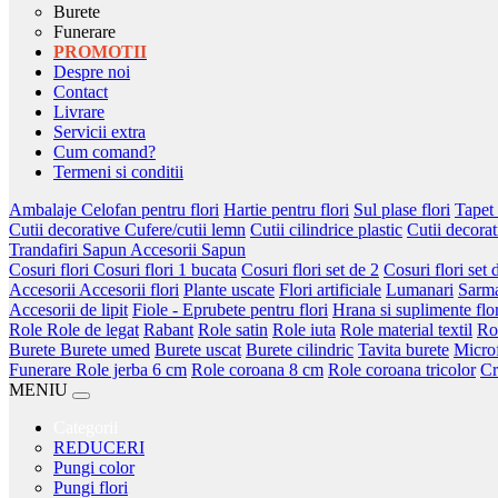
Burete
Funerare
PROMOTII
Despre noi
Contact
Livrare
Servicii extra
Cum comand?
Termeni si conditii
Ambalaje
Celofan pentru flori
Hartie pentru flori
Sul plase flori
Tapet 
Cutii decorative
Cufere/cutii lemn
Cutii cilindrice plastic
Cutii decorat
Trandafiri Sapun
Accesorii Sapun
Cosuri flori
Cosuri flori 1 bucata
Cosuri flori set de 2
Cosuri flori set 
Accesorii
Accesorii flori
Plante uscate
Flori artificiale
Lumanari
Sarm
Accesorii de lipit
Fiole - Eprubete pentru flori
Hrana si suplimente flor
Role
Role de legat
Rabant
Role satin
Role iuta
Role material textil
Ro
Burete
Burete umed
Burete uscat
Burete cilindric
Tavita burete
Micro
Funerare
Role jerba 6 cm
Role coroana 8 cm
Role coroana tricolor
Cr
MENIU
Categorii
REDUCERI
Pungi color
Pungi flori