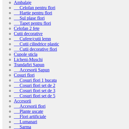
Ambalaje
Celofan pentru flori
Hartie pentru flori
Sul plase flori
Tapet pentru flori
Celofan 2 fete
Cutii decorative
Cufere/cutii lemn
Cutii cilindrice plastic
Cutii decorative flori
Cupole sticla
Licheni-Muschi
Trandafiri Sapun
Accesorii Sapun
Cosuri flori
Cosuri flori 1 bucata
Cosuri flori set de 2
Cosuri flori set de 3
Cosuri flori set de 5
Accesorii
Accesorii flori
Plante uscate
Flori artificiale
Lumanari
Sarma