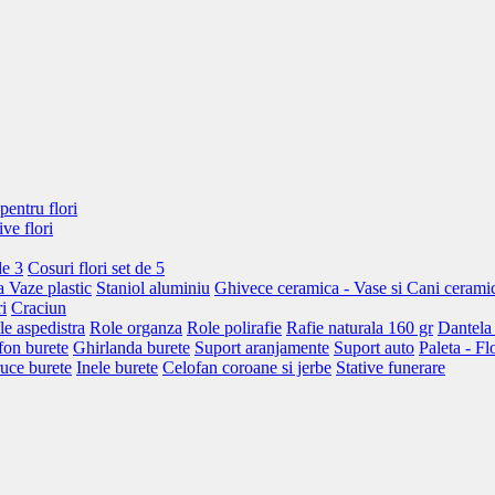
pentru flori
ive flori
de 3
Cosuri flori set de 5
a
Vaze plastic
Staniol aluminiu
Ghivece ceramica - Vase si Cani cerami
i
Craciun
le aspedistra
Role organza
Role polirafie
Rafie naturala 160 gr
Dantela
fon burete
Ghirlanda burete
Suport aranjamente
Suport auto
Paleta - Fl
uce burete
Inele burete
Celofan coroane si jerbe
Stative funerare