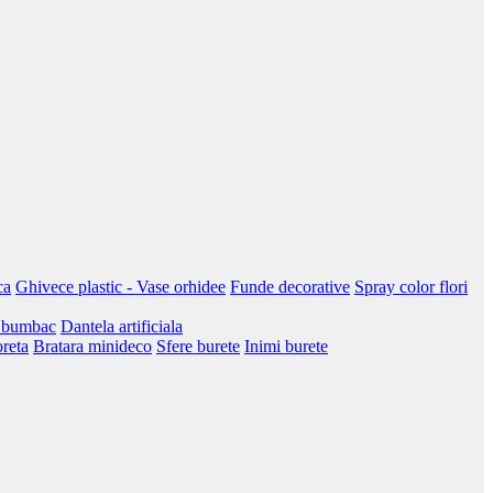
ca
Ghivece plastic - Vase orhidee
Funde decorative
Spray color flori
 bumbac
Dantela artificiala
oreta
Bratara minideco
Sfere burete
Inimi burete