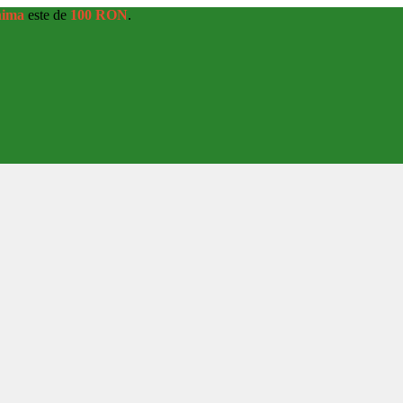
nima
este de
100 RON
.