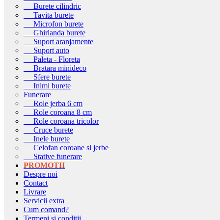
Burete cilindric
Tavita burete
Microfon burete
Ghirlanda burete
Suport aranjamente
Suport auto
Paleta - Floreta
Bratara minideco
Sfere burete
Inimi burete
Funerare
Role jerba 6 cm
Role coroana 8 cm
Role coroana tricolor
Cruce burete
Inele burete
Celofan coroane si jerbe
Stative funerare
PROMOTII
Despre noi
Contact
Livrare
Servicii extra
Cum comand?
Termeni si conditii