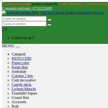
Transport gratuit
pentru comenzile
peste 300 RON
.
Comanda mi
Comanda telefonic: 0752232609
0
0
Coșul este gol!
MENIU
Categorii
REDUCERI
Pungi color
Pungi flori
Ambalaje
Celofan 2 fete
Cutii decorative
Cupole sticla
Licheni-Muschi
Trandafiri Sapun
Cosuri flori
Accesorii
Role