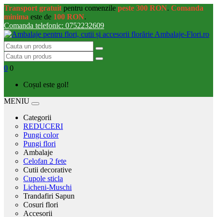
Transport gratuit
pentru comenzile
peste 300 RON
.
Comanda
minima
este de
100 RON
.
Comanda telefonic: 0752232609
0
0
Coșul este gol!
MENIU
Categorii
REDUCERI
Pungi color
Pungi flori
Ambalaje
Celofan 2 fete
Cutii decorative
Cupole sticla
Licheni-Muschi
Trandafiri Sapun
Cosuri flori
Accesorii