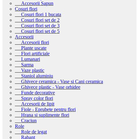
Accesorii Sapun
Cosuri flori
Cosuri flori 1 bucata
Cosuri flori set de 2
Cosuri flori set de 3
Cosuri flori set de 5
Accesorii
Accesorii flori
Plante uscate
Flori artificiale
Lumanari
Sarma
Vaze plastic
Staniol aluminiu
Ghivece ceramica - Vase si Cani ceramica
Ghivece plastic - Vase orhidee
Funde decorative
Spray color flori
Accesorii de lipit
Fiole - Eprubete pentru flori
Hrana si suplimente flori
Craciun
Role
Role de legat
Rabant