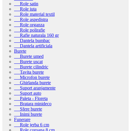
Role satin
Role iuta
Role material textil
Role aspedistra
Role organza
Role polirafie
Rafie naturala 160 gr
Dantela bumbac
Dantela artificiala
Burete
Burete umed
Burete uscat
Burete cilindric
Tavita burete
Microfon burete
Ghirlanda burete
Suport aranjamente
Suport auto
Paleta - Floreta
Bratara minideco
Sfere burete
Inimi burete
Funerare
Role jerba 6 cm
Role coroana 8 cm