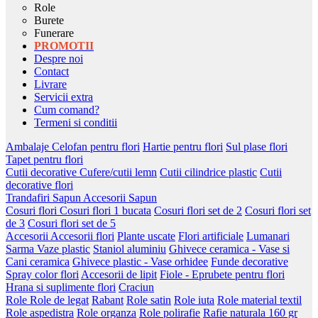
Role
Burete
Funerare
PROMOTII
Despre noi
Contact
Livrare
Servicii extra
Cum comand?
Termeni si conditii
Ambalaje
Celofan pentru flori
Hartie pentru flori
Sul plase flori
Tapet pentru flori
Cutii decorative
Cufere/cutii lemn
Cutii cilindrice plastic
Cutii
decorative flori
Trandafiri Sapun
Accesorii Sapun
Cosuri flori
Cosuri flori 1 bucata
Cosuri flori set de 2
Cosuri flori set
de 3
Cosuri flori set de 5
Accesorii
Accesorii flori
Plante uscate
Flori artificiale
Lumanari
Sarma
Vaze plastic
Staniol aluminiu
Ghivece ceramica - Vase si
Cani ceramica
Ghivece plastic - Vase orhidee
Funde decorative
Spray color flori
Accesorii de lipit
Fiole - Eprubete pentru flori
Hrana si suplimente flori
Craciun
Role
Role de legat
Rabant
Role satin
Role iuta
Role material textil
Role aspedistra
Role organza
Role polirafie
Rafie naturala 160 gr