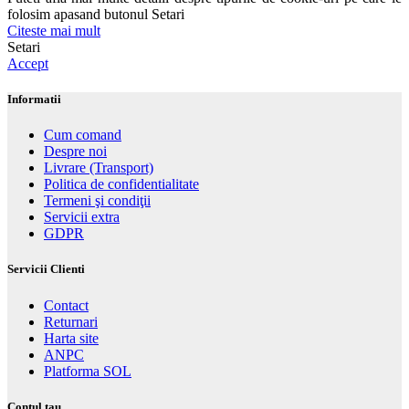
folosim apasand butonul Setari
Citeste mai mult
Setari
Accept
Informatii
Cum comand
Despre noi
Livrare (Transport)
Politica de confidentialitate
Termeni şi condiţii
Servicii extra
GDPR
Servicii Clienti
Contact
Returnari
Harta site
ANPC
Platforma SOL
Contul tau