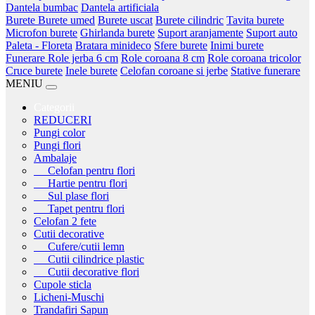
Dantela bumbac
Dantela artificiala
Burete
Burete umed
Burete uscat
Burete cilindric
Tavita burete
Microfon burete
Ghirlanda burete
Suport aranjamente
Suport auto
Paleta - Floreta
Bratara minideco
Sfere burete
Inimi burete
Funerare
Role jerba 6 cm
Role coroana 8 cm
Role coroana tricolor
Cruce burete
Inele burete
Celofan coroane si jerbe
Stative funerare
MENIU
Categorii
REDUCERI
Pungi color
Pungi flori
Ambalaje
Celofan pentru flori
Hartie pentru flori
Sul plase flori
Tapet pentru flori
Celofan 2 fete
Cutii decorative
Cufere/cutii lemn
Cutii cilindrice plastic
Cutii decorative flori
Cupole sticla
Licheni-Muschi
Trandafiri Sapun