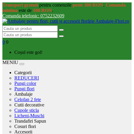
Transport gratuit
pentru comenzile
peste 300 RON
.
Comanda
minima
este de
100 RON
.
Comanda telefonic: 0752232609
0
0
Coșul este gol!
MENIU
Categorii
REDUCERI
Pungi color
Pungi flori
Ambalaje
Celofan 2 fete
Cutii decorative
Cupole sticla
Licheni-Muschi
Trandafiri Sapun
Cosuri flori
Accesorii