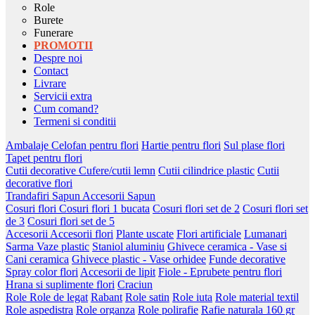
Role
Burete
Funerare
PROMOTII
Despre noi
Contact
Livrare
Servicii extra
Cum comand?
Termeni si conditii
Ambalaje
Celofan pentru flori
Hartie pentru flori
Sul plase flori
Tapet pentru flori
Cutii decorative
Cufere/cutii lemn
Cutii cilindrice plastic
Cutii
decorative flori
Trandafiri Sapun
Accesorii Sapun
Cosuri flori
Cosuri flori 1 bucata
Cosuri flori set de 2
Cosuri flori set
de 3
Cosuri flori set de 5
Accesorii
Accesorii flori
Plante uscate
Flori artificiale
Lumanari
Sarma
Vaze plastic
Staniol aluminiu
Ghivece ceramica - Vase si
Cani ceramica
Ghivece plastic - Vase orhidee
Funde decorative
Spray color flori
Accesorii de lipit
Fiole - Eprubete pentru flori
Hrana si suplimente flori
Craciun
Role
Role de legat
Rabant
Role satin
Role iuta
Role material textil
Role aspedistra
Role organza
Role polirafie
Rafie naturala 160 gr