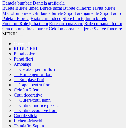
Dantela bumbac
Dantela artificiala
Burete
Burete umed
Burete uscat
Burete cilindric
Tavita burete
Microfon burete
Ghirlanda burete
Suport aranjamente
Suport auto
Paleta - Floreta
Bratara minideco
Sfere burete
Inimi burete
Funerare
Role jerba 6 cm
Role coroana 8 cm
Role coroana tricolor
Cruce burete
Inele burete
Celofan coroane si jerbe
Stative funerare
MENIU
Categorii
REDUCERI
Pungi color
Pungi flori
Ambalaje
Celofan pentru flori
Hartie pentru flori
Sul plase flori
Tapet pentru flori
Celofan 2 fete
Cutii decorative
Cufere/cutii lemn
Cutii cilindrice plastic
Cutii decorative flori
Cupole sticla
Licheni-Muschi
Trandafiri Sapun