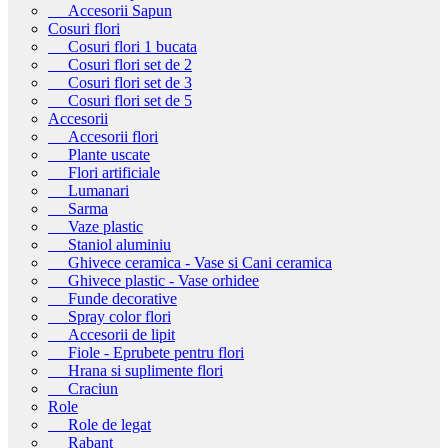
Accesorii Sapun
Cosuri flori
Cosuri flori 1 bucata
Cosuri flori set de 2
Cosuri flori set de 3
Cosuri flori set de 5
Accesorii
Accesorii flori
Plante uscate
Flori artificiale
Lumanari
Sarma
Vaze plastic
Staniol aluminiu
Ghivece ceramica - Vase si Cani ceramica
Ghivece plastic - Vase orhidee
Funde decorative
Spray color flori
Accesorii de lipit
Fiole - Eprubete pentru flori
Hrana si suplimente flori
Craciun
Role
Role de legat
Rabant