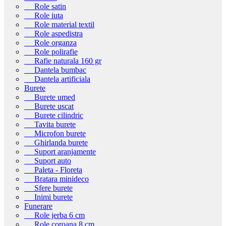
Role satin
Role iuta
Role material textil
Role aspedistra
Role organza
Role polirafie
Rafie naturala 160 gr
Dantela bumbac
Dantela artificiala
Burete
Burete umed
Burete uscat
Burete cilindric
Tavita burete
Microfon burete
Ghirlanda burete
Suport aranjamente
Suport auto
Paleta - Floreta
Bratara minideco
Sfere burete
Inimi burete
Funerare
Role jerba 6 cm
Role coroana 8 cm