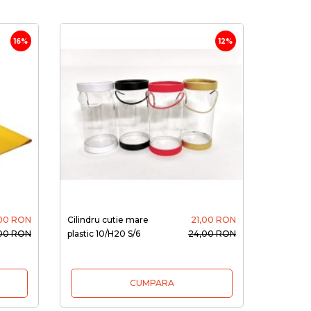
16%
12%
,00 RON
Cilindru cutie mare
21,00 RON
,00 RON
plastic 10/H20 S/6
24,00 RON
CUMPARA