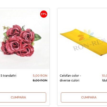
37%
5 trandafiri
5,00 RON
Celofan color -
10
8,00 RON
diverse culori
12
CUMPARA
CUMPARA