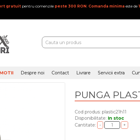
rt gratuit
pentru comenzile
peste 300 RON
.
Comanda minima
este de
MOTII
Despre noi
Contact
Livrare
Servicii extra
Cu
PUNGA PLASTI
Cod produs: plastic21h11
Disponibilitate:
In stoc
Cantitate: