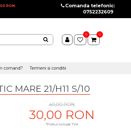
Comanda telefonic:
100 RON
.
0752232609
0
0
m comand?
Termeni si conditii
C MARE 21/H11 S/10
40,00 RON
30,00 RON
*Pretul include TVA