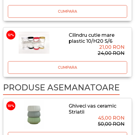
CUMPARA
Cilindru cutie mare
12%
plastic 10/H20 S/6
21,00 RON
24,00 RON
CUMPARA
PRODUSE ASEMANATOARE
Ghiveci vas ceramic
10%
Striatii
45,00 RON
50,00 RON