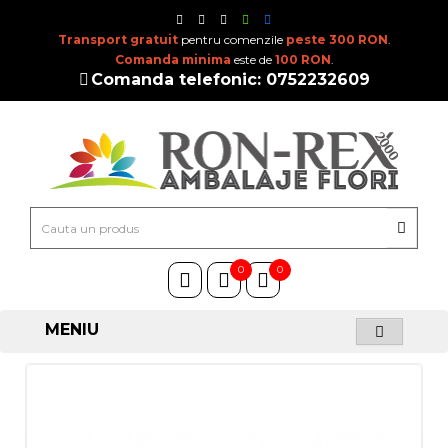
Transport gratuit
pentru comenzile
peste 300 RON
.
Comanda minima
este de
100 RON
.
Comanda telefonic: 0752232609
0
0
MENIU