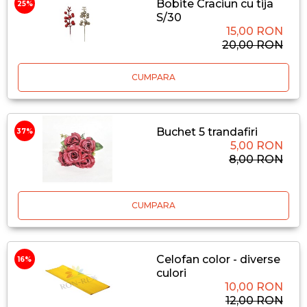
Bobite Craciun cu tija
25%
S/30
15,00 RON
20,00 RON
CUMPARA
Buchet 5 trandafiri
37%
5,00 RON
8,00 RON
CUMPARA
Celofan color - diverse
16%
culori
10,00 RON
12,00 RON