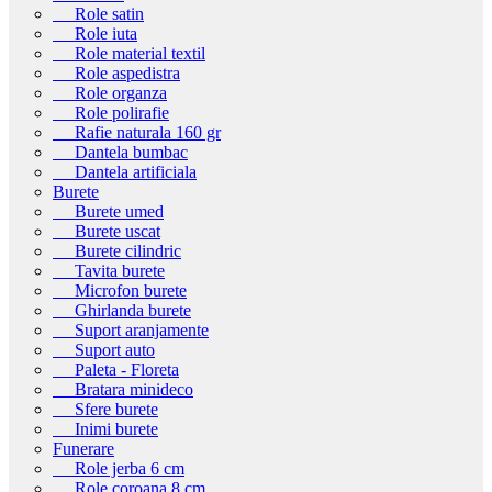
Role satin
Role iuta
Role material textil
Role aspedistra
Role organza
Role polirafie
Rafie naturala 160 gr
Dantela bumbac
Dantela artificiala
Burete
Burete umed
Burete uscat
Burete cilindric
Tavita burete
Microfon burete
Ghirlanda burete
Suport aranjamente
Suport auto
Paleta - Floreta
Bratara minideco
Sfere burete
Inimi burete
Funerare
Role jerba 6 cm
Role coroana 8 cm