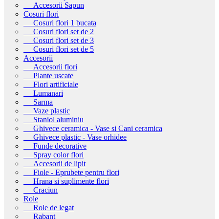
Accesorii Sapun
Cosuri flori
Cosuri flori 1 bucata
Cosuri flori set de 2
Cosuri flori set de 3
Cosuri flori set de 5
Accesorii
Accesorii flori
Plante uscate
Flori artificiale
Lumanari
Sarma
Vaze plastic
Staniol aluminiu
Ghivece ceramica - Vase si Cani ceramica
Ghivece plastic - Vase orhidee
Funde decorative
Spray color flori
Accesorii de lipit
Fiole - Eprubete pentru flori
Hrana si suplimente flori
Craciun
Role
Role de legat
Rabant