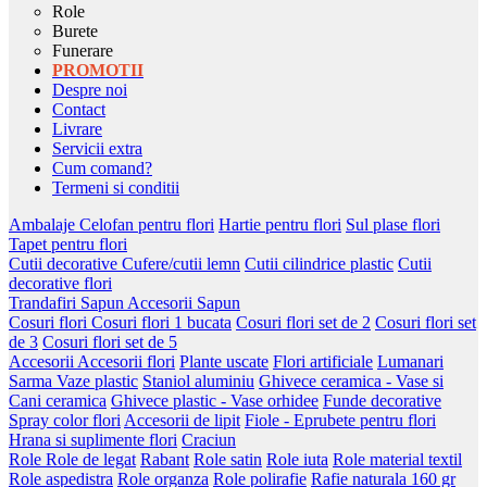
Role
Burete
Funerare
PROMOTII
Despre noi
Contact
Livrare
Servicii extra
Cum comand?
Termeni si conditii
Ambalaje
Celofan pentru flori
Hartie pentru flori
Sul plase flori
Tapet pentru flori
Cutii decorative
Cufere/cutii lemn
Cutii cilindrice plastic
Cutii
decorative flori
Trandafiri Sapun
Accesorii Sapun
Cosuri flori
Cosuri flori 1 bucata
Cosuri flori set de 2
Cosuri flori set
de 3
Cosuri flori set de 5
Accesorii
Accesorii flori
Plante uscate
Flori artificiale
Lumanari
Sarma
Vaze plastic
Staniol aluminiu
Ghivece ceramica - Vase si
Cani ceramica
Ghivece plastic - Vase orhidee
Funde decorative
Spray color flori
Accesorii de lipit
Fiole - Eprubete pentru flori
Hrana si suplimente flori
Craciun
Role
Role de legat
Rabant
Role satin
Role iuta
Role material textil
Role aspedistra
Role organza
Role polirafie
Rafie naturala 160 gr