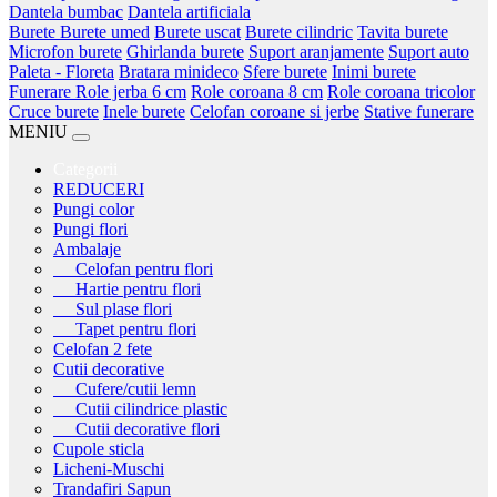
Dantela bumbac
Dantela artificiala
Burete
Burete umed
Burete uscat
Burete cilindric
Tavita burete
Microfon burete
Ghirlanda burete
Suport aranjamente
Suport auto
Paleta - Floreta
Bratara minideco
Sfere burete
Inimi burete
Funerare
Role jerba 6 cm
Role coroana 8 cm
Role coroana tricolor
Cruce burete
Inele burete
Celofan coroane si jerbe
Stative funerare
MENIU
Categorii
REDUCERI
Pungi color
Pungi flori
Ambalaje
Celofan pentru flori
Hartie pentru flori
Sul plase flori
Tapet pentru flori
Celofan 2 fete
Cutii decorative
Cufere/cutii lemn
Cutii cilindrice plastic
Cutii decorative flori
Cupole sticla
Licheni-Muschi
Trandafiri Sapun