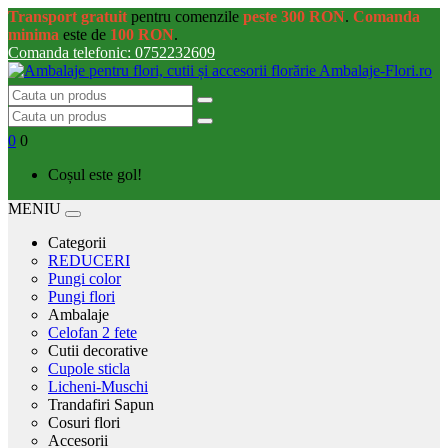
Transport gratuit
pentru comenzile
peste 300 RON
.
Comanda
minima
este de
100 RON
.
Comanda telefonic: 0752232609
0
0
Coșul este gol!
MENIU
Categorii
REDUCERI
Pungi color
Pungi flori
Ambalaje
Celofan 2 fete
Cutii decorative
Cupole sticla
Licheni-Muschi
Trandafiri Sapun
Cosuri flori
Accesorii