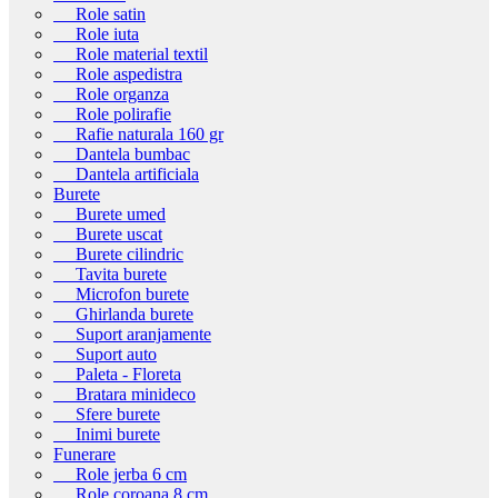
Role satin
Role iuta
Role material textil
Role aspedistra
Role organza
Role polirafie
Rafie naturala 160 gr
Dantela bumbac
Dantela artificiala
Burete
Burete umed
Burete uscat
Burete cilindric
Tavita burete
Microfon burete
Ghirlanda burete
Suport aranjamente
Suport auto
Paleta - Floreta
Bratara minideco
Sfere burete
Inimi burete
Funerare
Role jerba 6 cm
Role coroana 8 cm