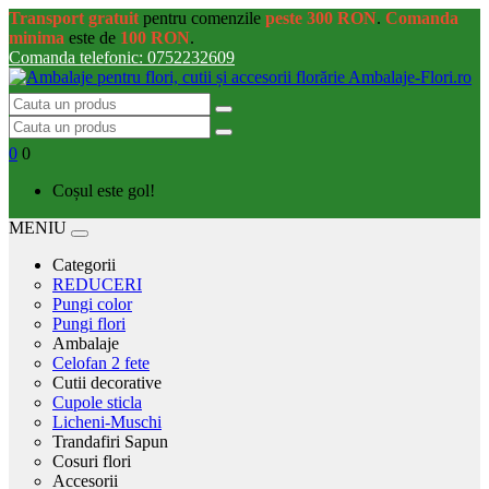
Transport gratuit
pentru comenzile
peste 300 RON
.
Comanda
minima
este de
100 RON
.
Comanda telefonic: 0752232609
0
0
Coșul este gol!
MENIU
Categorii
REDUCERI
Pungi color
Pungi flori
Ambalaje
Celofan 2 fete
Cutii decorative
Cupole sticla
Licheni-Muschi
Trandafiri Sapun
Cosuri flori
Accesorii