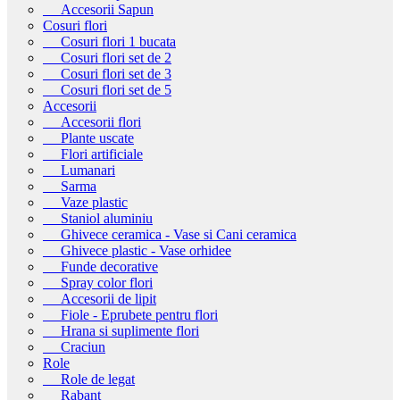
Accesorii Sapun
Cosuri flori
Cosuri flori 1 bucata
Cosuri flori set de 2
Cosuri flori set de 3
Cosuri flori set de 5
Accesorii
Accesorii flori
Plante uscate
Flori artificiale
Lumanari
Sarma
Vaze plastic
Staniol aluminiu
Ghivece ceramica - Vase si Cani ceramica
Ghivece plastic - Vase orhidee
Funde decorative
Spray color flori
Accesorii de lipit
Fiole - Eprubete pentru flori
Hrana si suplimente flori
Craciun
Role
Role de legat
Rabant