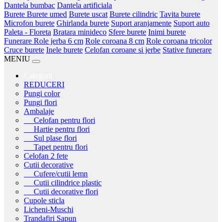
Dantela bumbac
Dantela artificiala
Burete
Burete umed
Burete uscat
Burete cilindric
Tavita burete
Microfon burete
Ghirlanda burete
Suport aranjamente
Suport auto
Paleta - Floreta
Bratara minideco
Sfere burete
Inimi burete
Funerare
Role jerba 6 cm
Role coroana 8 cm
Role coroana tricolor
Cruce burete
Inele burete
Celofan coroane si jerbe
Stative funerare
MENIU
Categorii
REDUCERI
Pungi color
Pungi flori
Ambalaje
Celofan pentru flori
Hartie pentru flori
Sul plase flori
Tapet pentru flori
Celofan 2 fete
Cutii decorative
Cufere/cutii lemn
Cutii cilindrice plastic
Cutii decorative flori
Cupole sticla
Licheni-Muschi
Trandafiri Sapun