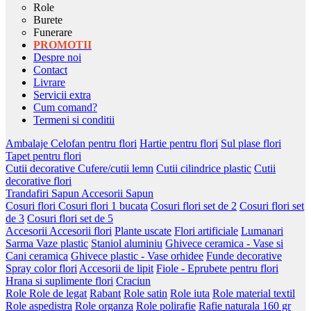
Role
Burete
Funerare
PROMOTII
Despre noi
Contact
Livrare
Servicii extra
Cum comand?
Termeni si conditii
Ambalaje
Celofan pentru flori
Hartie pentru flori
Sul plase flori
Tapet pentru flori
Cutii decorative
Cufere/cutii lemn
Cutii cilindrice plastic
Cutii
decorative flori
Trandafiri Sapun
Accesorii Sapun
Cosuri flori
Cosuri flori 1 bucata
Cosuri flori set de 2
Cosuri flori set
de 3
Cosuri flori set de 5
Accesorii
Accesorii flori
Plante uscate
Flori artificiale
Lumanari
Sarma
Vaze plastic
Staniol aluminiu
Ghivece ceramica - Vase si
Cani ceramica
Ghivece plastic - Vase orhidee
Funde decorative
Spray color flori
Accesorii de lipit
Fiole - Eprubete pentru flori
Hrana si suplimente flori
Craciun
Role
Role de legat
Rabant
Role satin
Role iuta
Role material textil
Role aspedistra
Role organza
Role polirafie
Rafie naturala 160 gr