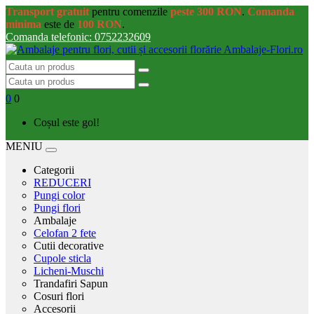
Transport gratuit
pentru comenzile
peste 300 RON
.
Comanda
minima
este de
100 RON
.
Comanda telefonic: 0752232609
0
0
Coșul este gol!
MENIU
Categorii
REDUCERI
Pungi color
Pungi flori
Ambalaje
Celofan 2 fete
Cutii decorative
Cupole sticla
Licheni-Muschi
Trandafiri Sapun
Cosuri flori
Accesorii