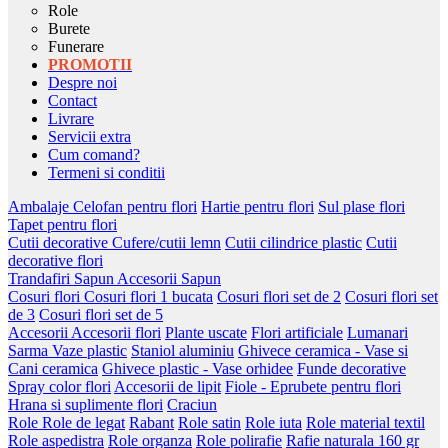
Role
Burete
Funerare
PROMOTII
Despre noi
Contact
Livrare
Servicii extra
Cum comand?
Termeni si conditii
Ambalaje
Celofan pentru flori
Hartie pentru flori
Sul plase flori
Tapet pentru flori
Cutii decorative
Cufere/cutii lemn
Cutii cilindrice plastic
Cutii
decorative flori
Trandafiri Sapun
Accesorii Sapun
Cosuri flori
Cosuri flori 1 bucata
Cosuri flori set de 2
Cosuri flori set
de 3
Cosuri flori set de 5
Accesorii
Accesorii flori
Plante uscate
Flori artificiale
Lumanari
Sarma
Vaze plastic
Staniol aluminiu
Ghivece ceramica - Vase si
Cani ceramica
Ghivece plastic - Vase orhidee
Funde decorative
Spray color flori
Accesorii de lipit
Fiole - Eprubete pentru flori
Hrana si suplimente flori
Craciun
Role
Role de legat
Rabant
Role satin
Role iuta
Role material textil
Role aspedistra
Role organza
Role polirafie
Rafie naturala 160 gr