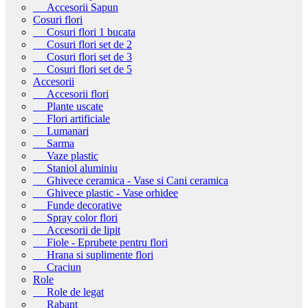
Accesorii Sapun
Cosuri flori
Cosuri flori 1 bucata
Cosuri flori set de 2
Cosuri flori set de 3
Cosuri flori set de 5
Accesorii
Accesorii flori
Plante uscate
Flori artificiale
Lumanari
Sarma
Vaze plastic
Staniol aluminiu
Ghivece ceramica - Vase si Cani ceramica
Ghivece plastic - Vase orhidee
Funde decorative
Spray color flori
Accesorii de lipit
Fiole - Eprubete pentru flori
Hrana si suplimente flori
Craciun
Role
Role de legat
Rabant