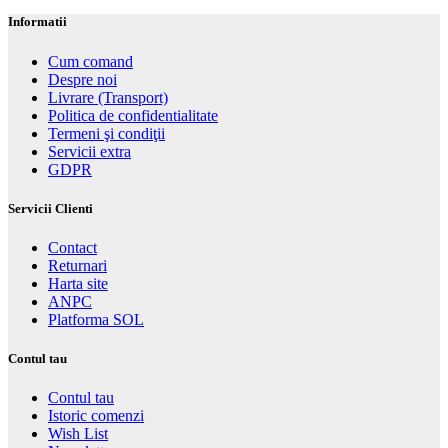
Informatii
Cum comand
Despre noi
Livrare (Transport)
Politica de confidentialitate
Termeni şi condiţii
Servicii extra
GDPR
Servicii Clienti
Contact
Returnari
Harta site
ANPC
Platforma SOL
Contul tau
Contul tau
Istoric comenzi
Wish List