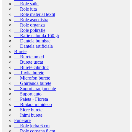
Role satin
Role iuta
Role material textil
Role aspedistra
Role organza
Role polirafie
Rafie naturala 160 gr
Dantela bumbac
Dantela artificiala
Burete
Burete umed
Burete uscat
Burete cilindric
Tavita burete
Microfon burete
Ghirlanda burete
Suport aranjamente
Suport auto
Paleta - Floreta
Bratara minideco
Sfere burete
Inimi burete
Funerare
Role jerba 6 cm
Role coroana 8 cm