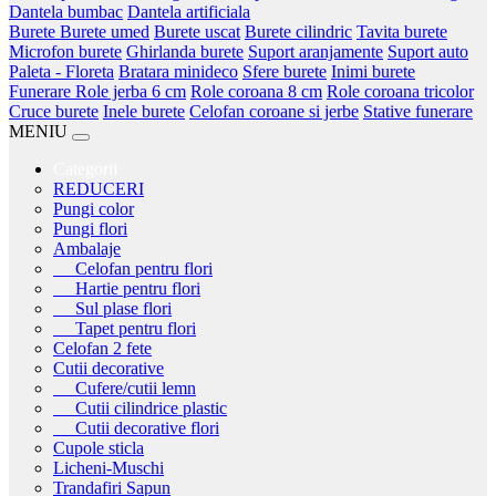
Dantela bumbac
Dantela artificiala
Burete
Burete umed
Burete uscat
Burete cilindric
Tavita burete
Microfon burete
Ghirlanda burete
Suport aranjamente
Suport auto
Paleta - Floreta
Bratara minideco
Sfere burete
Inimi burete
Funerare
Role jerba 6 cm
Role coroana 8 cm
Role coroana tricolor
Cruce burete
Inele burete
Celofan coroane si jerbe
Stative funerare
MENIU
Categorii
REDUCERI
Pungi color
Pungi flori
Ambalaje
Celofan pentru flori
Hartie pentru flori
Sul plase flori
Tapet pentru flori
Celofan 2 fete
Cutii decorative
Cufere/cutii lemn
Cutii cilindrice plastic
Cutii decorative flori
Cupole sticla
Licheni-Muschi
Trandafiri Sapun