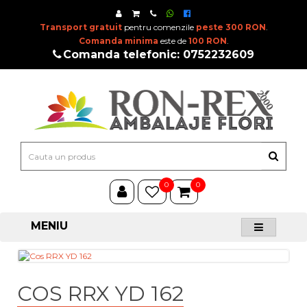
Transport gratuit
pentru comenzile
peste 300 RON
.
Comanda minima
este de
100 RON
.
Comanda telefonic: 0752232609
0
0
MENIU
COS RRX YD 162