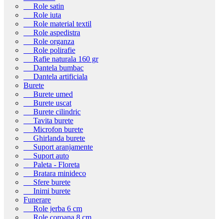
Role satin
Role iuta
Role material textil
Role aspedistra
Role organza
Role polirafie
Rafie naturala 160 gr
Dantela bumbac
Dantela artificiala
Burete
Burete umed
Burete uscat
Burete cilindric
Tavita burete
Microfon burete
Ghirlanda burete
Suport aranjamente
Suport auto
Paleta - Floreta
Bratara minideco
Sfere burete
Inimi burete
Funerare
Role jerba 6 cm
Role coroana 8 cm