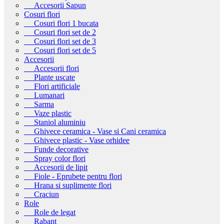
Accesorii Sapun
Cosuri flori
Cosuri flori 1 bucata
Cosuri flori set de 2
Cosuri flori set de 3
Cosuri flori set de 5
Accesorii
Accesorii flori
Plante uscate
Flori artificiale
Lumanari
Sarma
Vaze plastic
Staniol aluminiu
Ghivece ceramica - Vase si Cani ceramica
Ghivece plastic - Vase orhidee
Funde decorative
Spray color flori
Accesorii de lipit
Fiole - Eprubete pentru flori
Hrana si suplimente flori
Craciun
Role
Role de legat
Rabant