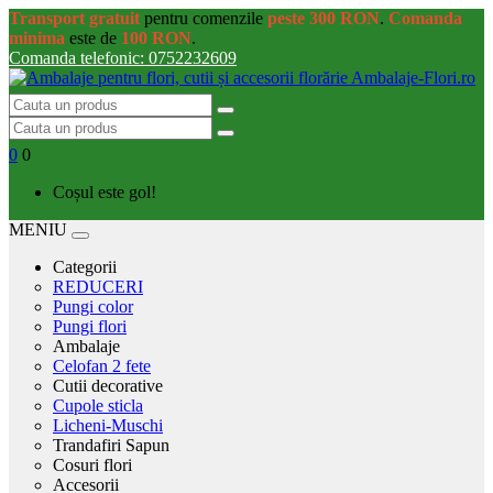
Transport gratuit
pentru comenzile
peste 300 RON
.
Comanda
minima
este de
100 RON
.
Comanda telefonic: 0752232609
0
0
Coșul este gol!
MENIU
Categorii
REDUCERI
Pungi color
Pungi flori
Ambalaje
Celofan 2 fete
Cutii decorative
Cupole sticla
Licheni-Muschi
Trandafiri Sapun
Cosuri flori
Accesorii