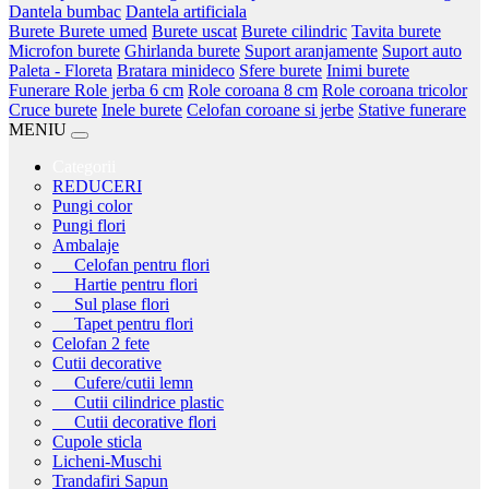
Dantela bumbac
Dantela artificiala
Burete
Burete umed
Burete uscat
Burete cilindric
Tavita burete
Microfon burete
Ghirlanda burete
Suport aranjamente
Suport auto
Paleta - Floreta
Bratara minideco
Sfere burete
Inimi burete
Funerare
Role jerba 6 cm
Role coroana 8 cm
Role coroana tricolor
Cruce burete
Inele burete
Celofan coroane si jerbe
Stative funerare
MENIU
Categorii
REDUCERI
Pungi color
Pungi flori
Ambalaje
Celofan pentru flori
Hartie pentru flori
Sul plase flori
Tapet pentru flori
Celofan 2 fete
Cutii decorative
Cufere/cutii lemn
Cutii cilindrice plastic
Cutii decorative flori
Cupole sticla
Licheni-Muschi
Trandafiri Sapun