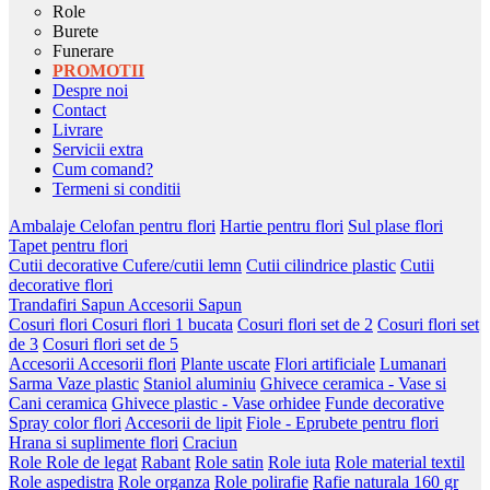
Role
Burete
Funerare
PROMOTII
Despre noi
Contact
Livrare
Servicii extra
Cum comand?
Termeni si conditii
Ambalaje
Celofan pentru flori
Hartie pentru flori
Sul plase flori
Tapet pentru flori
Cutii decorative
Cufere/cutii lemn
Cutii cilindrice plastic
Cutii
decorative flori
Trandafiri Sapun
Accesorii Sapun
Cosuri flori
Cosuri flori 1 bucata
Cosuri flori set de 2
Cosuri flori set
de 3
Cosuri flori set de 5
Accesorii
Accesorii flori
Plante uscate
Flori artificiale
Lumanari
Sarma
Vaze plastic
Staniol aluminiu
Ghivece ceramica - Vase si
Cani ceramica
Ghivece plastic - Vase orhidee
Funde decorative
Spray color flori
Accesorii de lipit
Fiole - Eprubete pentru flori
Hrana si suplimente flori
Craciun
Role
Role de legat
Rabant
Role satin
Role iuta
Role material textil
Role aspedistra
Role organza
Role polirafie
Rafie naturala 160 gr