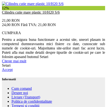
12%
Cilindru cutie mare plastic 10/H20 S/6
21,00 RON
24,00 RON
Fără TVA: 21,00 RON
CUMPARA
Pentru a asigura buna functionare a acestui site, uneori plasam in
computerul dumneavoastra mici fisiere cu date, cunoscute sub
numele de cookie-uri. Majoritatea site-urilor mari fac acest lucru.
Puteti afla mai multe detalii despre tipurile de cookie-uri pe care le
folosim apasand butonul Setari
Citeste mai mult
Setari
Accept
Informatii
Cum comand
Despre noi
Livrare (Transport)
Politica de confidentialitate
Termeni şi condiţii