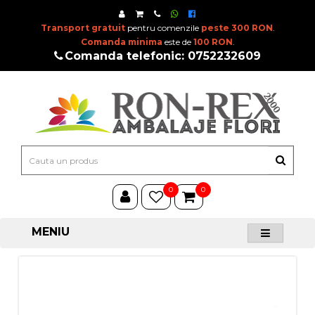
Transport gratuit
pentru comenzile
peste 300 RON
.
Comanda minima
este de
100 RON
.
Comanda telefonic: 0752232609
0
0
MENIU