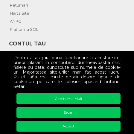
Returnari
Harta Site
ANPC
Platforma SOL
CONTUL TAU
Contul Tau
Pentru a asigura buna functionare a acestui site,
uneori plasam in computerul dumneavoastra mici
Istoric Comenzi
fisiere cu date, cunoscute sub numele de cookie-
Wish List
uri. Majoritatea site-urilor mari fac acest lucru.
Puteti afla mai multe detalii despre tipurile de
Newsletter
cookie-uri pe care le folosim apasand butonul
Setari
SOCIAL
Citeste Mai Mult
Setari
Accept
Copyright © Ambalaje-Flori.ro | 1994 - 2026