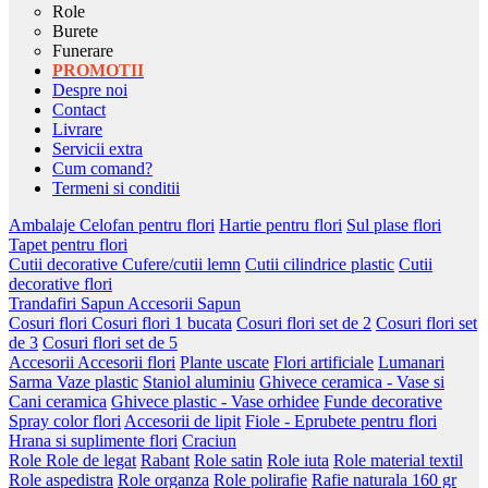
Role
Burete
Funerare
PROMOTII
Despre noi
Contact
Livrare
Servicii extra
Cum comand?
Termeni si conditii
Ambalaje
Celofan pentru flori
Hartie pentru flori
Sul plase flori
Tapet pentru flori
Cutii decorative
Cufere/cutii lemn
Cutii cilindrice plastic
Cutii
decorative flori
Trandafiri Sapun
Accesorii Sapun
Cosuri flori
Cosuri flori 1 bucata
Cosuri flori set de 2
Cosuri flori set
de 3
Cosuri flori set de 5
Accesorii
Accesorii flori
Plante uscate
Flori artificiale
Lumanari
Sarma
Vaze plastic
Staniol aluminiu
Ghivece ceramica - Vase si
Cani ceramica
Ghivece plastic - Vase orhidee
Funde decorative
Spray color flori
Accesorii de lipit
Fiole - Eprubete pentru flori
Hrana si suplimente flori
Craciun
Role
Role de legat
Rabant
Role satin
Role iuta
Role material textil
Role aspedistra
Role organza
Role polirafie
Rafie naturala 160 gr