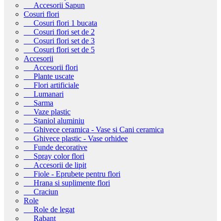
Accesorii Sapun
Cosuri flori
Cosuri flori 1 bucata
Cosuri flori set de 2
Cosuri flori set de 3
Cosuri flori set de 5
Accesorii
Accesorii flori
Plante uscate
Flori artificiale
Lumanari
Sarma
Vaze plastic
Staniol aluminiu
Ghivece ceramica - Vase si Cani ceramica
Ghivece plastic - Vase orhidee
Funde decorative
Spray color flori
Accesorii de lipit
Fiole - Eprubete pentru flori
Hrana si suplimente flori
Craciun
Role
Role de legat
Rabant