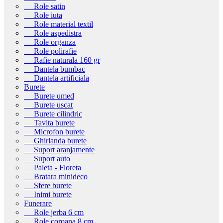
Role satin
Role iuta
Role material textil
Role aspedistra
Role organza
Role polirafie
Rafie naturala 160 gr
Dantela bumbac
Dantela artificiala
Burete
Burete umed
Burete uscat
Burete cilindric
Tavita burete
Microfon burete
Ghirlanda burete
Suport aranjamente
Suport auto
Paleta - Floreta
Bratara minideco
Sfere burete
Inimi burete
Funerare
Role jerba 6 cm
Role coroana 8 cm