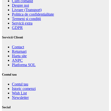
Cum comand
Despre noi
Livrare (Transport)
Politica de confidentialitate
Termeni şi condiţii
Servicii extra
GDPR
Servicii Clienti
Contact
Returnari
Harta site
ANPC
Platforma SOL
Contul tau
Contul tau
Istoric comenzi
Wish List
Newsletter
Social