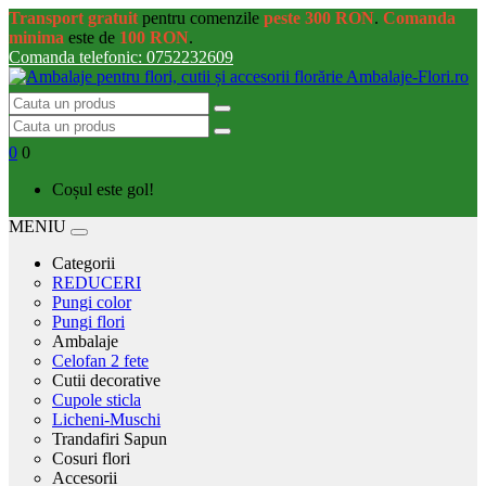
Transport gratuit
pentru comenzile
peste 300 RON
.
Comanda
minima
este de
100 RON
.
Comanda telefonic: 0752232609
0
0
Coșul este gol!
MENIU
Categorii
REDUCERI
Pungi color
Pungi flori
Ambalaje
Celofan 2 fete
Cutii decorative
Cupole sticla
Licheni-Muschi
Trandafiri Sapun
Cosuri flori
Accesorii