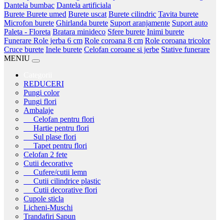
Dantela bumbac
Dantela artificiala
Burete
Burete umed
Burete uscat
Burete cilindric
Tavita burete
Microfon burete
Ghirlanda burete
Suport aranjamente
Suport auto
Paleta - Floreta
Bratara minideco
Sfere burete
Inimi burete
Funerare
Role jerba 6 cm
Role coroana 8 cm
Role coroana tricolor
Cruce burete
Inele burete
Celofan coroane si jerbe
Stative funerare
MENIU
Categorii
REDUCERI
Pungi color
Pungi flori
Ambalaje
Celofan pentru flori
Hartie pentru flori
Sul plase flori
Tapet pentru flori
Celofan 2 fete
Cutii decorative
Cufere/cutii lemn
Cutii cilindrice plastic
Cutii decorative flori
Cupole sticla
Licheni-Muschi
Trandafiri Sapun