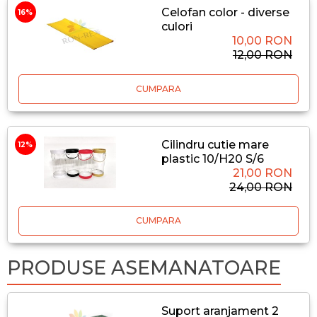
Celofan color - diverse
16%
culori
10,00 RON
12,00 RON
CUMPARA
Cilindru cutie mare
12%
plastic 10/H20 S/6
21,00 RON
24,00 RON
CUMPARA
PRODUSE ASEMANATOARE
Suport aranjament 2