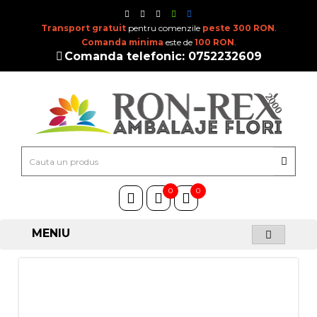
Transport gratuit
pentru comenzile
peste 300 RON
.
Comanda minima
este de
100 RON
.
Comanda telefonic: 0752232609
0
0
MENIU