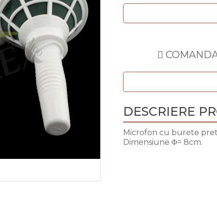
COMANDA 
DESCRIERE P
Microfon cu burete pre
Dimensiune Φ= 8cm.