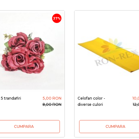
37%
5 trandafiri
5,00 RON
Celofan color -
10
8,00 RON
diverse culori
12
CUMPARA
CUMPARA