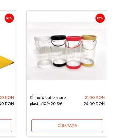
16%
12%
,00 RON
Cilindru cutie mare
21,00 RON
,00 RON
plastic 10/H20 S/6
24,00 RON
CUMPARA