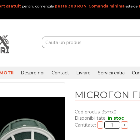
rt gratuit
pentru comenzile
peste 300 RON
.
Comanda minima
este de
MOTII
Despre noi
Contact
Livrare
Servicii extra
Cu
MICROFON FL
Cod produs: 35mx0
Disponibilitate:
In stoc
Cantitate: