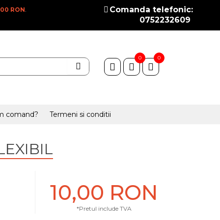
Comanda telefonic:
100 RON
.
0752232609
0
0
m comand?
Termeni si conditii
EXIBIL
10,00 RON
*Pretul include TVA