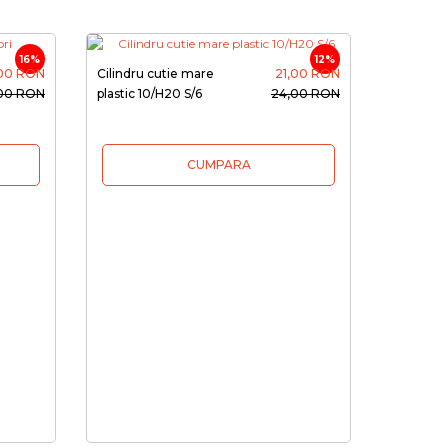
16%
12%
,00 RON
Cilindru cutie mare
21,00 RON
,00 RON
plastic 10/H20 S/6
24,00 RON
CUMPARA