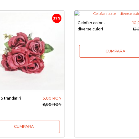
37%
Celofan color -
10
diverse culori
12
CUMPARA
5 trandafiri
5,00 RON
8,00 RON
CUMPARA