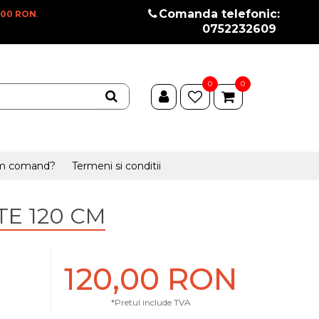
Comanda telefonic:
100 RON
.
0752232609
0
0
m comand?
Termeni si conditii
E 120 CM
120,00 RON
*Pretul include TVA