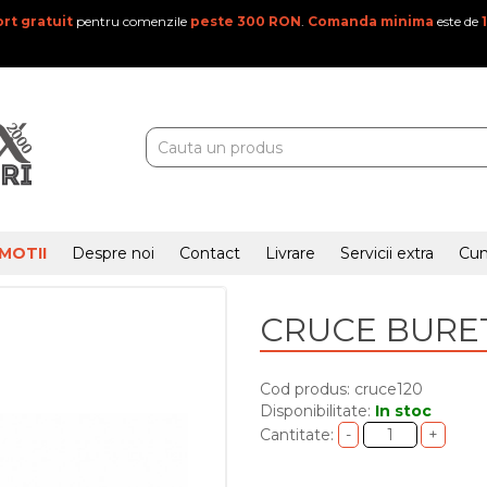
rt gratuit
pentru comenzile
peste 300 RON
.
Comanda minima
este de
MOTII
Despre noi
Contact
Livrare
Servicii extra
Cu
CRUCE BURET
Cod produs: cruce120
Disponibilitate:
In stoc
Cantitate: