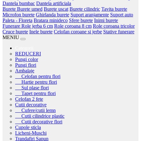
Dantela bumbac
Dantela artificiala
Burete
Burete umed
Burete uscat
Burete cilindric
Tavita burete
Microfon burete
Ghirlanda burete
Suport aranjamente
Suport auto
Paleta - Floreta
Bratara minideco
Sfere burete
Inimi burete
Funerare
Role jerba 6 cm
Role coroana 8 cm
Role coroana tricolor
Cruce burete
Inele burete
Celofan coroane si jerbe
Stative funerare
MENIU
Categorii
REDUCERI
Pungi color
Pungi flori
Ambalaje
Celofan pentru flori
Hartie pentru flori
Sul plase flori
Tapet pentru flori
Celofan 2 fete
Cutii decorative
Cufere/cutii lemn
Cutii cilindrice plastic
Cutii decorative flori
Cupole sticla
Licheni-Muschi
Trandafiri Sapun