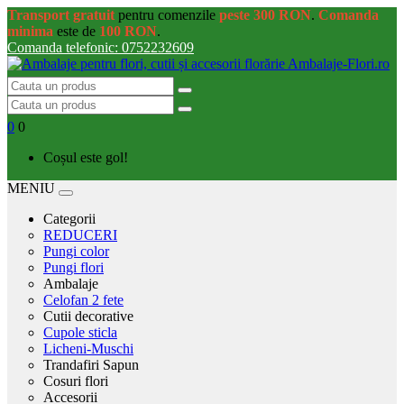
Transport gratuit
pentru comenzile
peste 300 RON
.
Comanda
minima
este de
100 RON
.
Comanda telefonic: 0752232609
0
0
Coșul este gol!
MENIU
Categorii
REDUCERI
Pungi color
Pungi flori
Ambalaje
Celofan 2 fete
Cutii decorative
Cupole sticla
Licheni-Muschi
Trandafiri Sapun
Cosuri flori
Accesorii