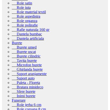
Role satin
Role iuta
Role material textil
Role aspedistra
Role organza
Role polirafie
Rafie naturala 160 gr
Dantela bumbac
Dantela artificiala
Burete
Burete umed
Burete uscat
Burete cilindric
Tavita burete
Microfon burete
Ghirlanda burete
Suport aranjamente
Suport auto
Paleta - Floreta
Bratara minideco
Sfere burete
Inimi burete
Funerare
Role jerba 6 cm
Role coroana 8 cm