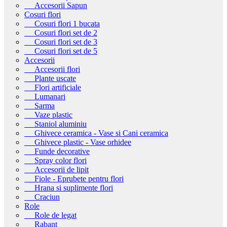
Accesorii Sapun
Cosuri flori
Cosuri flori 1 bucata
Cosuri flori set de 2
Cosuri flori set de 3
Cosuri flori set de 5
Accesorii
Accesorii flori
Plante uscate
Flori artificiale
Lumanari
Sarma
Vaze plastic
Staniol aluminiu
Ghivece ceramica - Vase si Cani ceramica
Ghivece plastic - Vase orhidee
Funde decorative
Spray color flori
Accesorii de lipit
Fiole - Eprubete pentru flori
Hrana si suplimente flori
Craciun
Role
Role de legat
Rabant