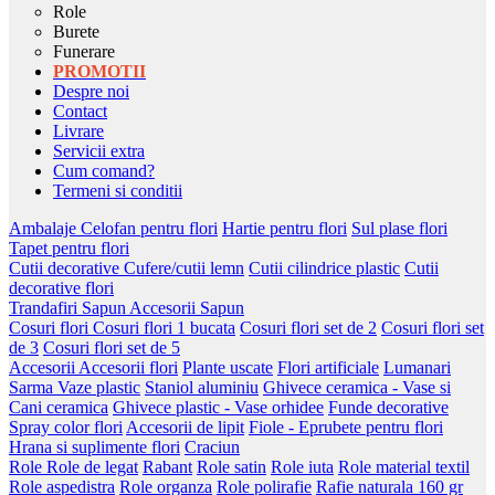
Role
Burete
Funerare
PROMOTII
Despre noi
Contact
Livrare
Servicii extra
Cum comand?
Termeni si conditii
Ambalaje
Celofan pentru flori
Hartie pentru flori
Sul plase flori
Tapet pentru flori
Cutii decorative
Cufere/cutii lemn
Cutii cilindrice plastic
Cutii
decorative flori
Trandafiri Sapun
Accesorii Sapun
Cosuri flori
Cosuri flori 1 bucata
Cosuri flori set de 2
Cosuri flori set
de 3
Cosuri flori set de 5
Accesorii
Accesorii flori
Plante uscate
Flori artificiale
Lumanari
Sarma
Vaze plastic
Staniol aluminiu
Ghivece ceramica - Vase si
Cani ceramica
Ghivece plastic - Vase orhidee
Funde decorative
Spray color flori
Accesorii de lipit
Fiole - Eprubete pentru flori
Hrana si suplimente flori
Craciun
Role
Role de legat
Rabant
Role satin
Role iuta
Role material textil
Role aspedistra
Role organza
Role polirafie
Rafie naturala 160 gr