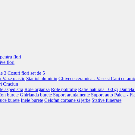
pentru flori
ive flori
de 3
Cosuri flori set de 5
a
Vaze plastic
Staniol aluminiu
Ghivece ceramica - Vase si Cani cerami
i
Craciun
le aspedistra
Role organza
Role polirafie
Rafie naturala 160 gr
Dantela
fon burete
Ghirlanda burete
Suport aranjamente
Suport auto
Paleta - Fl
uce burete
Inele burete
Celofan coroane si jerbe
Stative funerare