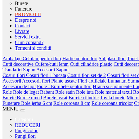
Burete
Funerare
PROMOTII
Despre noi
Contact
Livrare
Servicii extra
Cum comand?
Termeni si conditii
Ambalaje
Celofan pentru flori
Hartie pentru flori
Sul plase flori
Tapet 
Cutii decorative
Cufere/cutii lemn
Cutii cilindrice plastic
Cutii decorat
Trandafiri Sapun
Accesorii Sapun
Cosuri flori
Cosuri flori 1 bucata
Cosuri flori set de 2
Cosuri flori set 
Accesorii
Accesorii flori
Plante uscate
Flori artificiale
Lumanari
Sarm
Accesorii de lipit
Fiole - Eprubete pentru flori
Hrana si suplimente flor
Role
Role de legat
Rabant
Role satin
Role iuta
Role material textil
Ro
Burete
Burete umed
Burete uscat
Burete cilindric
Tavita burete
Micro
Funerare
Role jerba 6 cm
Role coroana 8 cm
Role coroana tricolor
Cr
MENIU
Categorii
REDUCERI
Pungi color
Pungi flori