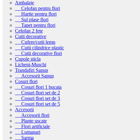
Ambalaje
Celofan pentru flori
Hartie pentru flori
Sul plase flori
Tapet pentru flori
Celofan 2 fete
Cutii decorative
Cufere/cutii lemn
Cutii cilindrice plastic
Cutii decorative flori
Cupole sticla
Licheni-Muschi
Trandafiri Sapun
Accesorii Sapun
Cosuri flori
Cosuri flori 1 bucata
Cosuri flori set de 2
Cosuri flori set de 3
Cosuri flori set de 5
Accesorii
Accesorii flori
Plante uscate
Flori artificiale
Lumanari
Sarma