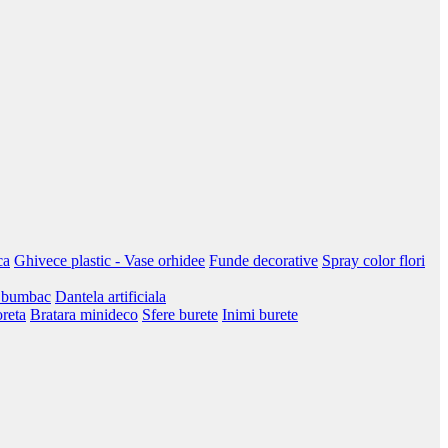
ca
Ghivece plastic - Vase orhidee
Funde decorative
Spray color flori
 bumbac
Dantela artificiala
oreta
Bratara minideco
Sfere burete
Inimi burete