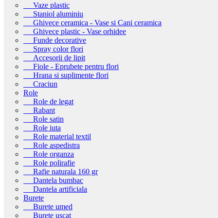
Vaze plastic
Staniol aluminiu
Ghivece ceramica - Vase si Cani ceramica
Ghivece plastic - Vase orhidee
Funde decorative
Spray color flori
Accesorii de lipit
Fiole - Eprubete pentru flori
Hrana si suplimente flori
Craciun
Role
Role de legat
Rabant
Role satin
Role iuta
Role material textil
Role aspedistra
Role organza
Role polirafie
Rafie naturala 160 gr
Dantela bumbac
Dantela artificiala
Burete
Burete umed
Burete uscat