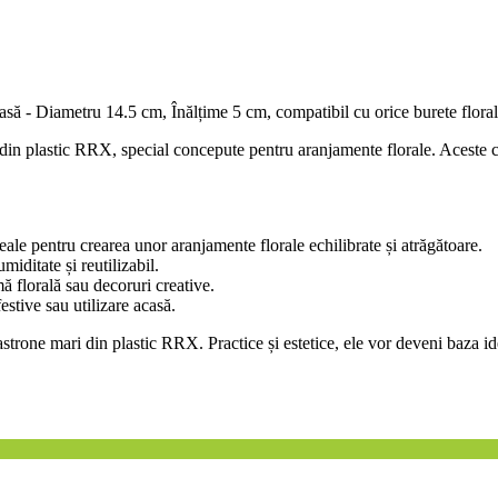
asă - Diametru 14.5 cm, Înălțime 5 cm, compatibil cu orice burete flor
din plastic RRX, special concepute pentru aranjamente florale. Aceste cas
le pentru crearea unor aranjamente florale echilibrate și atrăgătoare.
umiditate și reutilizabil.
mă florală sau decoruri creative.
estive sau utilizare acasă.
rone mari din plastic RRX. Practice și estetice, ele vor deveni baza idea