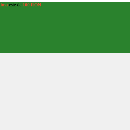
nima
este de
100 RON
.