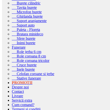
Burete cilindric
Tavita burete
Microfon burete
Ghirlanda burete
Suport aranjamente
Suport auto
Paleta - Floreta
Bratara minideco
Sfere burete
Inimi burete
Funerare
Role jerba 6 cm
Role coroana 8 cm
Role coroana tricolor
Cruce burete
Inele burete
Celofan coroane si jerbe
Stative funerare
PROMOTII
Despre noi
Contact
Livrare
Servicii extra
Cum comand?
Termeni si conditii