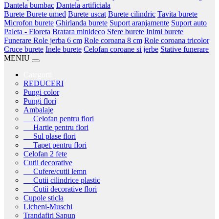
Dantela bumbac
Dantela artificiala
Burete
Burete umed
Burete uscat
Burete cilindric
Tavita burete
Microfon burete
Ghirlanda burete
Suport aranjamente
Suport auto
Paleta - Floreta
Bratara minideco
Sfere burete
Inimi burete
Funerare
Role jerba 6 cm
Role coroana 8 cm
Role coroana tricolor
Cruce burete
Inele burete
Celofan coroane si jerbe
Stative funerare
MENIU
Categorii
REDUCERI
Pungi color
Pungi flori
Ambalaje
Celofan pentru flori
Hartie pentru flori
Sul plase flori
Tapet pentru flori
Celofan 2 fete
Cutii decorative
Cufere/cutii lemn
Cutii cilindrice plastic
Cutii decorative flori
Cupole sticla
Licheni-Muschi
Trandafiri Sapun