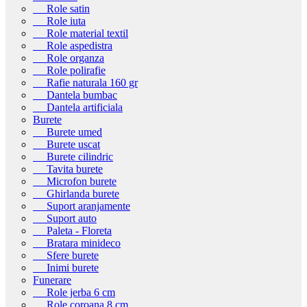
Role satin
Role iuta
Role material textil
Role aspedistra
Role organza
Role polirafie
Rafie naturala 160 gr
Dantela bumbac
Dantela artificiala
Burete
Burete umed
Burete uscat
Burete cilindric
Tavita burete
Microfon burete
Ghirlanda burete
Suport aranjamente
Suport auto
Paleta - Floreta
Bratara minideco
Sfere burete
Inimi burete
Funerare
Role jerba 6 cm
Role coroana 8 cm