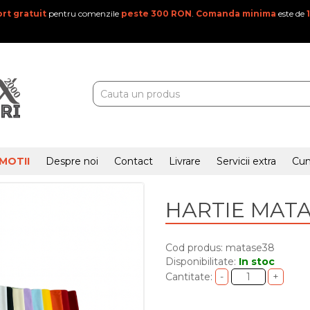
rt gratuit
pentru comenzile
peste 300 RON
.
Comanda minima
este de
MOTII
Despre noi
Contact
Livrare
Servicii extra
Cu
HARTIE MATA
Cod produs: matase38
Disponibilitate:
In stoc
Cantitate: