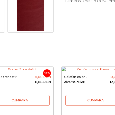
Dimensiune : 70 x 50 cm
37%
5 trandafiri
5,00 RON
Celofan color -
10
8,00 RON
diverse culori
12
CUMPARA
CUMPARA