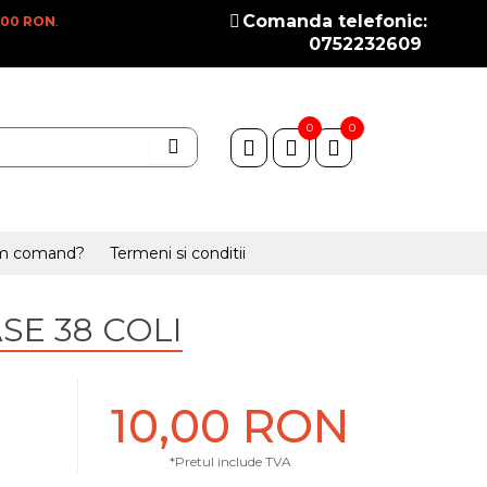
Comanda telefonic:
100 RON
.
0752232609
0
0
m comand?
Termeni si conditii
SE 38 COLI
10,00 RON
*Pretul include TVA