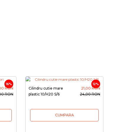
16%
12%
,00 RON
Cilindru cutie mare
21,00 RON
,00 RON
plastic 10/H20 S/6
24,00 RON
CUMPARA