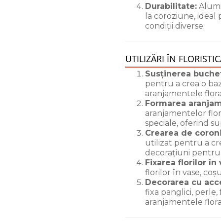
Durabilitate:
Alumin
la coroziune, ideal
condiții diverse.
UTILIZĂRI ÎN FLORISTIC
Susținerea buchete
pentru a crea o ba
aranjamentele flor
Formarea aranjame
aranjamentelor flo
speciale, oferind su
Crearea de coroni
utilizat pentru a cr
decorațiuni pentru 
Fixarea florilor în
florilor în vase, coș
Decorarea cu acce
fixa panglici, perle
aranjamentele flora