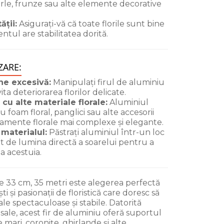
rle, frunze sau alte elemente decorative
ății:
Asigurați-vă că toate florile sunt bine
entul are stabilitatea dorită.
ZARE:
ne excesivă:
Manipulați firul de aluminiu
ita deteriorarea florilor delicate.
 cu alte materiale florale:
Aluminiul
 foam floral, panglici sau alte accesorii
jamente florale mai complexe și elegante.
materialul:
Păstrați aluminiul într-un loc
rit de lumina directă a soarelui pentru a
a acestuia.
 33 cm, 35 metri este alegerea perfectă
ti și pasionații de floristică care doresc să
le spectaculoase și stabile. Datorită
ății sale, acest fir de aluminiu oferă suportul
ari, coronițe, ghirlande și alte