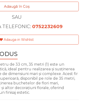
Adaugă în Coş
SAU
 TELEFONIC:
0752232609
Adauga in Wishlist
RODUS
tru de 33 cm, 35 metri (1) este un
stică, ideal pentru realizarea și susținerea
 de dimensiuni mari și complexe. Acest fir
uperioară, disponibil pe role de 35 metri,
inerea buchetelor de flori mari,
și altor decorațiuni florale, oferind
 un finisaj estetic.