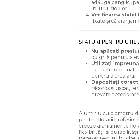
adăuga panglici, pe
în jurul florilor.
Verificarea stabilit
fixate și că aranjam
SFATURI PENTRU UTILI
Nu aplicați presiu
cu grijă pentru a ev
Utilizați împreună
poate fi combinat cu
pentru a crea aran
Depozitați corect 
răcoros și uscat, fe
preveni deteriorare
Aluminiu cu diametru de
pentru florarii profesioniș
creeze aranjamente flora
flexibilității și durabilit
necesar pentru buchete m