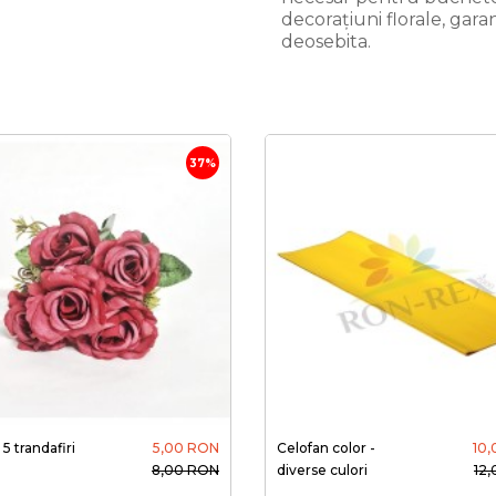
decorațiuni florale, gara
deosebita.
37%
5 trandafiri
5,00 RON
Celofan color -
10
8,00 RON
diverse culori
12