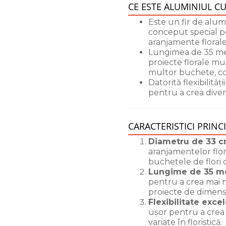
CE ESTE ALUMINIUL CU
Este un fir de alum
conceput special pen
aranjamente florale
Lungimea de 35 metr
proiecte florale mul
multor buchete, cor
Datorită flexibilităț
pentru a crea divers
CARACTERISTICI PRINCI
Diametru de 33 c
aranjamentelor flor
buchetele de flori 
Lungime de 35 me
pentru a crea mai 
proiecte de dimensi
Flexibilitate exce
ușor pentru a crea 
variate în floristică.