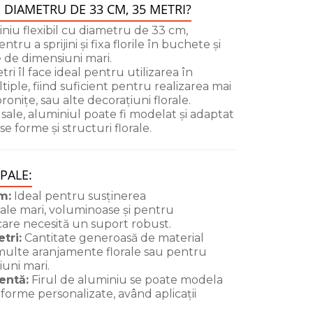
 DIAMETRU DE 33 CM, 35 METRI?
iniu flexibil cu diametru de 33 cm,
tru a sprijini și fixa florile în buchete și
 de dimensiuni mari.
i îl face ideal pentru utilizarea în
tiple, fiind suficient pentru realizarea mai
onițe, sau alte decorațiuni florale.
ii sale, aluminiul poate fi modelat și adaptat
e forme și structuri florale.
PALE:
m:
Ideal pentru susținerea
ale mari, voluminoase și pentru
care necesită un suport robust.
tri:
Cantitate generoasă de material
multe aranjamente florale sau pentru
uni mari.
lentă:
Firul de aluminiu se poate modela
forme personalizate, având aplicații