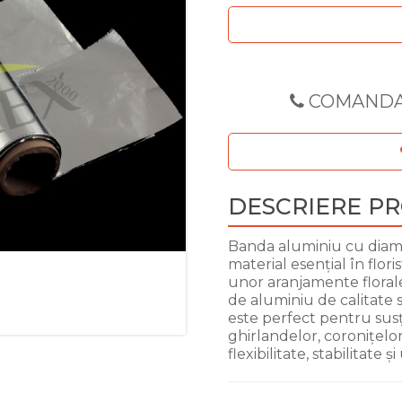
COMANDA
DESCRIERE P
Banda aluminiu cu diame
material esențial în flori
unor aranjamente florale
de aluminiu de calitate s
este perfect pentru susț
ghirlandelor, coronițelor 
flexibilitate, stabilitate și