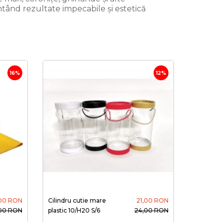
ntând rezultate impecabile și estetică
16%
12%
,00 RON
Cilindru cutie mare
21,00 RON
,00 RON
plastic 10/H20 S/6
24,00 RON