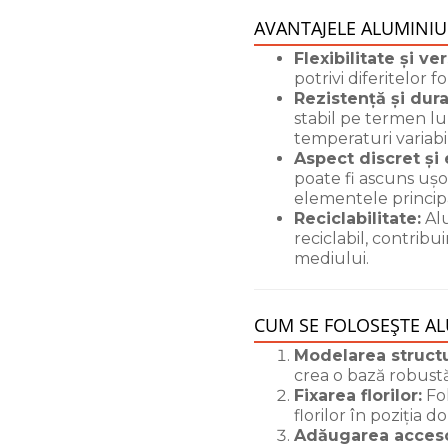
AVANTAJELE ALUMINIU
Flexibilitate și ver
potrivi diferitelor 
Rezistență și dura
stabil pe termen lun
temperaturi variabi
Aspect discret și 
poate fi ascuns ușor
elementele principa
Reciclabilitate:
Alu
reciclabil, contrib
mediului.
CUM SE FOLOSEȘTE AL
Modelarea structu
crea o bază robustă
Fixarea florilor:
Fol
florilor în poziția d
Adăugarea accesor