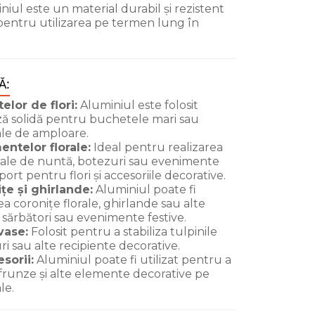
iul este un material durabil și rezistent
 pentru utilizarea pe termen lung în
Ă:
lor de flori:
Aluminiul este folosit
ză solidă pentru buchetele mari sau
ale de amploare.
ntelor florale:
Ideal pentru realizarea
rale de nuntă, botezuri sau evenimente
port pentru flori și accesoriile decorative.
țe și ghirlande:
Aluminiul poate fi
ea coronițe florale, ghirlande sau alte
sărbători sau evenimente festive.
 vase:
Folosit pentru a stabiliza tulpinile
uri sau alte recipiente decorative.
sorii:
Aluminiul poate fi utilizat pentru a
, frunze și alte elemente decorative pe
le.