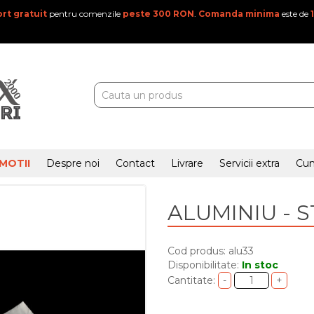
rt gratuit
pentru comenzile
peste 300 RON
.
Comanda minima
este de
MOTII
Despre noi
Contact
Livrare
Servicii extra
Cu
ALUMINIU - 
Cod produs: alu33
Disponibilitate:
In stoc
Cantitate: