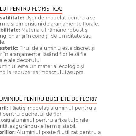
LUI PENTRU FLORISTICĂ:
satilitate:
Ușor de modelat pentru a se
forme și dimensiuni de aranjamente florale.
bilitate:
Materialul rămâne robust și
g, chiar și în condiții de umiditate sau
le.
estetic:
Firul de aluminiu este discret și
 în aranjamente, lăsând florile să fie
le ale decorului.
miniul este un material ecologic și
uind la reducerea impactului asupra
UMINIUL PENTRU BUCHETE DE FLORI?
rii:
Tăiați și modelați aluminiul pentru a
 pentru buchetul de flori.
osiți aluminiul pentru a fixa tulpinile
orită, asigurându-le ferm și stabil.
iilor:
Aluminiul poate fi utilizat pentru a