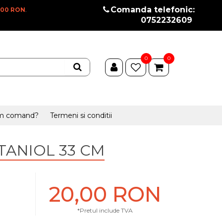
Comanda telefonic:
100 RON
.
0752232609
0
0
m comand?
Termeni si conditii
STANIOL 33 CM
20,00 RON
*Pretul include TVA