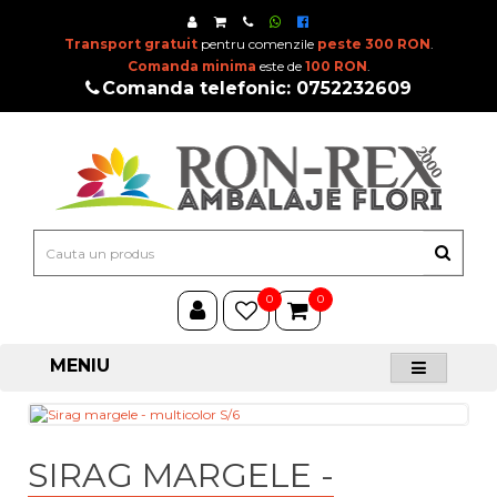
Transport gratuit
pentru comenzile
peste 300 RON
.
Comanda minima
este de
100 RON
.
Comanda telefonic: 0752232609
0
0
MENIU
SIRAG MARGELE -