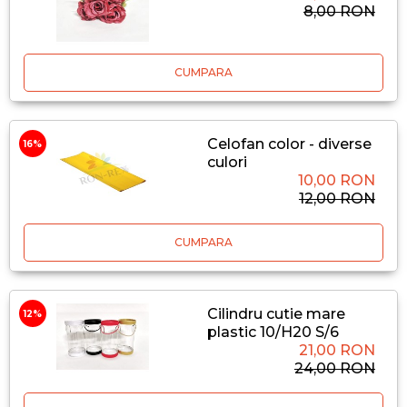
8,00 RON
CUMPARA
Celofan color - diverse
16%
culori
10,00 RON
12,00 RON
CUMPARA
Cilindru cutie mare
12%
plastic 10/H20 S/6
21,00 RON
24,00 RON