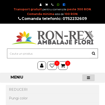
Transport gratuit
pentru comenzile
peste 300 RON
.
Comanda minima
este de
100 RON
.
Comanda telefonic: 0752232609
0
0
MENIU
REDUCERI
Pungi color