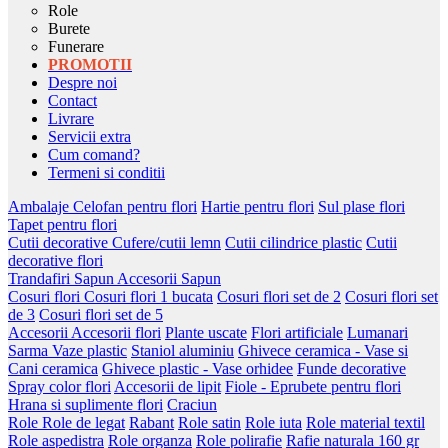
Role
Burete
Funerare
PROMOTII
Despre noi
Contact
Livrare
Servicii extra
Cum comand?
Termeni si conditii
Ambalaje
Celofan pentru flori
Hartie pentru flori
Sul plase flori
Tapet pentru flori
Cutii decorative
Cufere/cutii lemn
Cutii cilindrice plastic
Cutii
decorative flori
Trandafiri Sapun
Accesorii Sapun
Cosuri flori
Cosuri flori 1 bucata
Cosuri flori set de 2
Cosuri flori set
de 3
Cosuri flori set de 5
Accesorii
Accesorii flori
Plante uscate
Flori artificiale
Lumanari
Sarma
Vaze plastic
Staniol aluminiu
Ghivece ceramica - Vase si
Cani ceramica
Ghivece plastic - Vase orhidee
Funde decorative
Spray color flori
Accesorii de lipit
Fiole - Eprubete pentru flori
Hrana si suplimente flori
Craciun
Role
Role de legat
Rabant
Role satin
Role iuta
Role material textil
Role aspedistra
Role organza
Role polirafie
Rafie naturala 160 gr