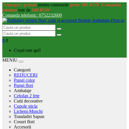
Transport gratuit
pentru comenzile
peste 300 RON
.
Comanda
minima
este de
100 RON
.
Comanda telefonic: 0752232609
0
0
Coșul este gol!
MENIU
Categorii
REDUCERI
Pungi color
Pungi flori
Ambalaje
Celofan 2 fete
Cutii decorative
Cupole sticla
Licheni-Muschi
Trandafiri Sapun
Cosuri flori
Accesorii