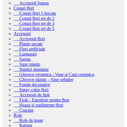
Accesorii Sapun
Cosuri flori
Cosuri flori 1 bucata
Cosuri flori set de 2
Cosuri flori set de 3
Cosuri flori set de 5
Accesorii
Accesorii flori
Plante uscate
Flori artificiale
Lumanari
Sarma
Vaze plastic
Staniol aluminiu
Ghivece ceramica - Vase si Cani ceramica
Ghivece plastic - Vase orhidee
Funde decorative
Spray color flori
Accesorii de lipit
Fiole - Eprubete pentru flori
Hrana si suplimente flori
Craciun
Role
Role de legat
Rabant