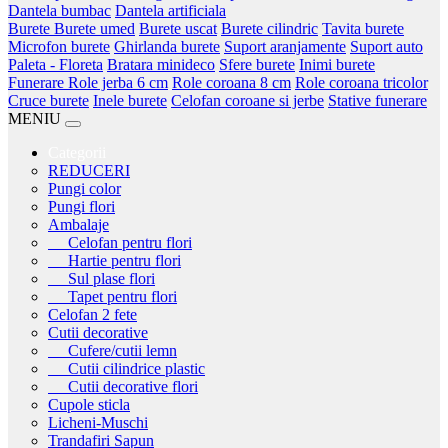
Dantela bumbac
Dantela artificiala
Burete
Burete umed
Burete uscat
Burete cilindric
Tavita burete
Microfon burete
Ghirlanda burete
Suport aranjamente
Suport auto
Paleta - Floreta
Bratara minideco
Sfere burete
Inimi burete
Funerare
Role jerba 6 cm
Role coroana 8 cm
Role coroana tricolor
Cruce burete
Inele burete
Celofan coroane si jerbe
Stative funerare
MENIU
Categorii
REDUCERI
Pungi color
Pungi flori
Ambalaje
Celofan pentru flori
Hartie pentru flori
Sul plase flori
Tapet pentru flori
Celofan 2 fete
Cutii decorative
Cufere/cutii lemn
Cutii cilindrice plastic
Cutii decorative flori
Cupole sticla
Licheni-Muschi
Trandafiri Sapun