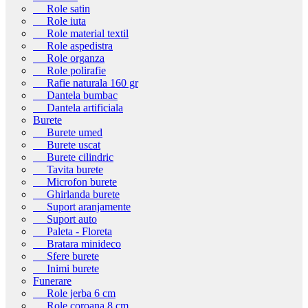
Role satin
Role iuta
Role material textil
Role aspedistra
Role organza
Role polirafie
Rafie naturala 160 gr
Dantela bumbac
Dantela artificiala
Burete
Burete umed
Burete uscat
Burete cilindric
Tavita burete
Microfon burete
Ghirlanda burete
Suport aranjamente
Suport auto
Paleta - Floreta
Bratara minideco
Sfere burete
Inimi burete
Funerare
Role jerba 6 cm
Role coroana 8 cm