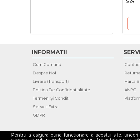
S/24
INFORMATII
SERVI
Cum Comand
Contac
Despre Noi
Returna
Livrare (Transport)
Harta S
Politica De Confidentialitate
ANPC
Termeni Şi Condiţii
Platfo
Servicii Extra
GDPR
Pentru a asigura buna functionare a acestui site, uneor