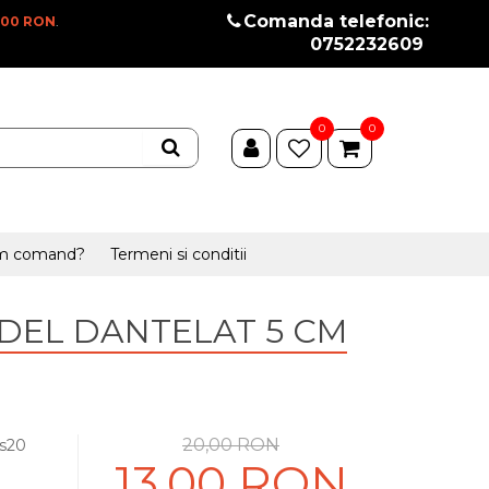
Comanda telefonic:
100 RON
.
0752232609
0
0
m comand?
Termeni si conditii
DEL DANTELAT 5 CM
20,00 RON
.s20
13,00 RON