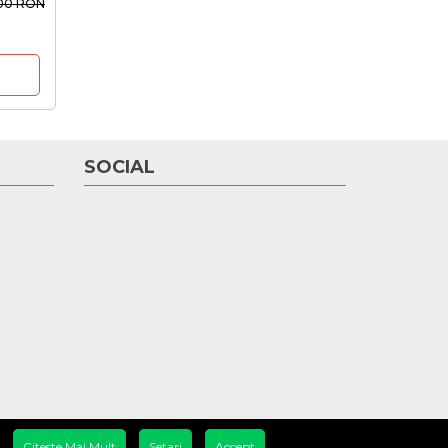
00 RON
SOCIAL
Citeste Mai Mult
Setari
Accept