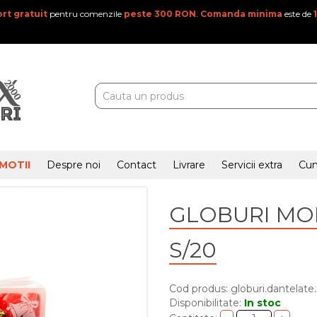
rt gratuit
pentru comenzile
peste 300 RON
.
Comanda minima
este de
MOTII
Despre noi
Contact
Livrare
Servicii extra
Cu
GLOBURI MO
S/20
Cod produs: globuri.dantelate
Disponibilitate:
In stoc