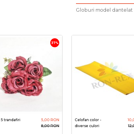
Globuri model dantelat
37%
5 trandafiri
5,00 RON
Celofan color -
10
8,00 RON
diverse culori
12