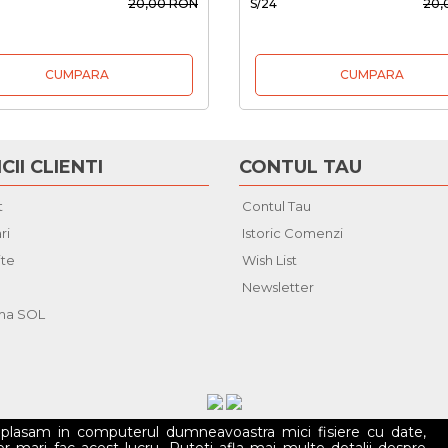
20,00 RON
S/24
20,
CUMPARA
CUMPARA
CII CLIENTI
CONTUL TAU
t
Contul Tau
ri
Istoric Comenzi
ite
Wish List
Newsletter
rma SOL
i plasam in computerul dumneavoastra mici fisiere cu date,