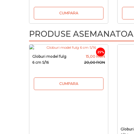
CUMPARA
PRODUSE ASEMANATOA
25%
Globuri model fulg
15,00 RON
6 cm S/16
20,00 RON
CUMPARA
Globuri