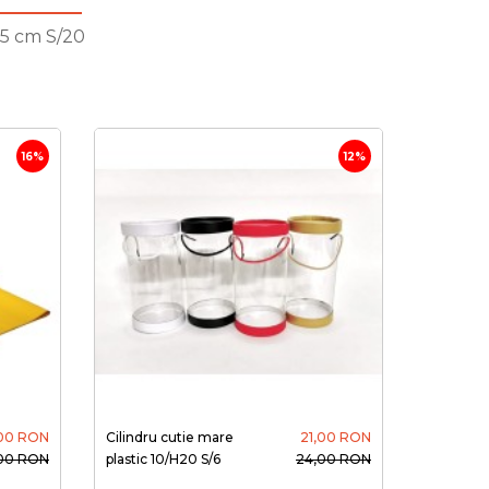
 5 cm S/20
16%
12%
,00 RON
Cilindru cutie mare
21,00 RON
,00 RON
plastic 10/H20 S/6
24,00 RON