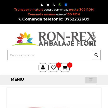
Transport gratuit
pentru comenzile
peste 300 RON
.
Comanda minima
este de
100 RON
.
Comanda telefonic: 0752232609
0
0
MENIU