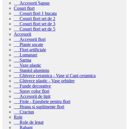
Accesorii Sapun
Cosuri flori
Cosuri flori 1 bucata
Cosuri flori set de 2
Cosuri flori set de 3
Cosuri flori set de 5
Accesorii
Accesorii flori
Plante uscate
Flori artificiale
Lumanari
Sarma
Vaze plastic
Staniol aluminiu
Ghivece ceramica - Vase si Cani ceramica
Ghivece plastic - Vase orhidee
Funde decorative
Spray color flori
Accesorii de lipit
Fiole - Eprubete pentru flori
Hrana si suplimente flori
Craciun
Role
Role de legat
Rabant