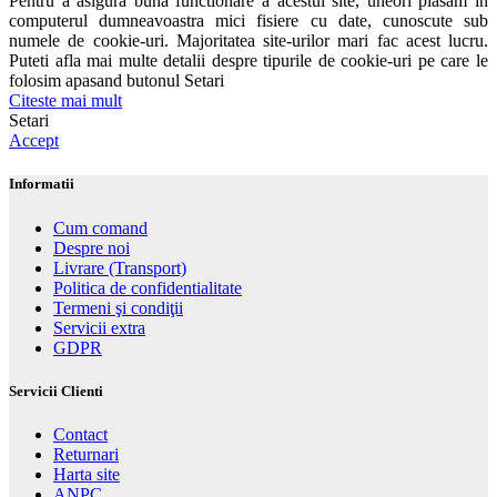
Pentru a asigura buna functionare a acestui site, uneori plasam in
computerul dumneavoastra mici fisiere cu date, cunoscute sub
numele de cookie-uri. Majoritatea site-urilor mari fac acest lucru.
Puteti afla mai multe detalii despre tipurile de cookie-uri pe care le
folosim apasand butonul Setari
Citeste mai mult
Setari
Accept
Informatii
Cum comand
Despre noi
Livrare (Transport)
Politica de confidentialitate
Termeni şi condiţii
Servicii extra
GDPR
Servicii Clienti
Contact
Returnari
Harta site
ANPC