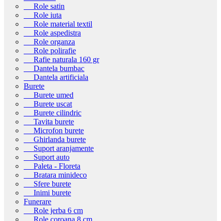
Role satin
Role iuta
Role material textil
Role aspedistra
Role organza
Role polirafie
Rafie naturala 160 gr
Dantela bumbac
Dantela artificiala
Burete
Burete umed
Burete uscat
Burete cilindric
Tavita burete
Microfon burete
Ghirlanda burete
Suport aranjamente
Suport auto
Paleta - Floreta
Bratara minideco
Sfere burete
Inimi burete
Funerare
Role jerba 6 cm
Role coroana 8 cm