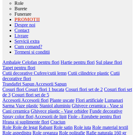
Role
Burete
Funerare
PROMOTII
Despre noi
Contact
Livrare
Servicii extra
Cum comand?
Termeni si conditii
Ambalaje
Celofan pentru flori
Hartie pentru flori
Sul plase flori
Tapet pentru flori
Cutii decorative
Cufere/cutii lemn
Cutii cilindrice plastic
Cutii
decorative flori
Trandafiri Sapun
Accesorii Sapun
Cosuri flori
Cosuri flori 1 bucata
Cosuri flori set de 2
Cosuri flori set
de 3
Cosuri flori set de 5
Accesorii
Accesorii flori
Plante uscate
Flori artificiale
Lumanari
Sarma
Vaze plastic
Staniol aluminiu
Ghivece ceramica - Vase si
Cani ceramica
Ghivece plastic - Vase orhidee
Funde decorative
Spray color flori
Accesorii de lipit
Fiole - Eprubete pentru flori
Hrana si suplimente flori
Craciun
Role
Role de legat
Rabant
Role satin
Role iuta
Role material textil
Role aspedistra
Role organza
Role polirafie
Rafie naturala 160 gr