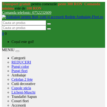
Transport gratuit
pentru comenzile
peste 300 RON
.
Comanda
minima
este de
100 RON
.
Comanda telefonic: 0752232609
0
0
Coșul este gol!
MENIU
Categorii
REDUCERI
Pungi color
Pungi flori
Ambalaje
Celofan 2 fete
Cutii decorative
Cupole sticla
Licheni-Muschi
Trandafiri Sapun
Cosuri flori
Accesorii