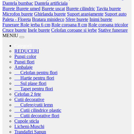
Dantela bumbac
Dantela artificiala
Burete
Burete umed
Burete uscat
Burete cilindric
Tavita burete
Microfon burete
Ghirlanda burete
Suport aranjamente
Suport auto
Paleta - Floreta
Bratara minideco
Sfere burete
Inimi burete
Funerare
Role jerba 6 cm
Role coroana 8 cm
Role coroana tricolor
Cruce burete
Inele burete
Celofan coroane si jerbe
Stative funerare
MENIU
Categorii
REDUCERI
Pungi color
Pungi flori
Ambalaje
Celofan pentru flori
Hartie pentru flori
Sul plase flori
Tapet pentru flori
Celofan 2 fete
Cutii decorative
Cufere/cutii lemn
Cutii cilindrice plastic
Cutii decorative flori
Cupole sticla
Licheni-Muschi
Trandafiri Sapun