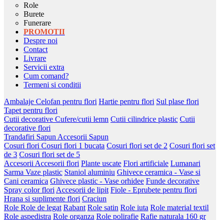
Role
Burete
Funerare
PROMOTII
Despre noi
Contact
Livrare
Servicii extra
Cum comand?
Termeni si conditii
Ambalaje
Celofan pentru flori
Hartie pentru flori
Sul plase flori
Tapet pentru flori
Cutii decorative
Cufere/cutii lemn
Cutii cilindrice plastic
Cutii
decorative flori
Trandafiri Sapun
Accesorii Sapun
Cosuri flori
Cosuri flori 1 bucata
Cosuri flori set de 2
Cosuri flori set
de 3
Cosuri flori set de 5
Accesorii
Accesorii flori
Plante uscate
Flori artificiale
Lumanari
Sarma
Vaze plastic
Staniol aluminiu
Ghivece ceramica - Vase si
Cani ceramica
Ghivece plastic - Vase orhidee
Funde decorative
Spray color flori
Accesorii de lipit
Fiole - Eprubete pentru flori
Hrana si suplimente flori
Craciun
Role
Role de legat
Rabant
Role satin
Role iuta
Role material textil
Role aspedistra
Role organza
Role polirafie
Rafie naturala 160 gr