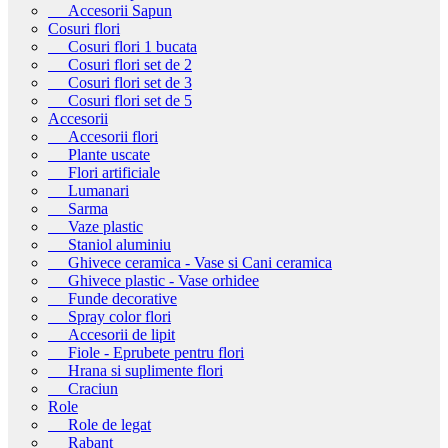
Accesorii Sapun
Cosuri flori
Cosuri flori 1 bucata
Cosuri flori set de 2
Cosuri flori set de 3
Cosuri flori set de 5
Accesorii
Accesorii flori
Plante uscate
Flori artificiale
Lumanari
Sarma
Vaze plastic
Staniol aluminiu
Ghivece ceramica - Vase si Cani ceramica
Ghivece plastic - Vase orhidee
Funde decorative
Spray color flori
Accesorii de lipit
Fiole - Eprubete pentru flori
Hrana si suplimente flori
Craciun
Role
Role de legat
Rabant