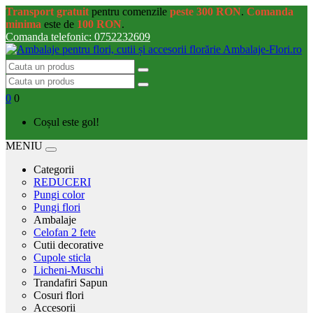
Transport gratuit
pentru comenzile
peste 300 RON
.
Comanda
minima
este de
100 RON
.
Comanda telefonic: 0752232609
0
0
Coșul este gol!
MENIU
Categorii
REDUCERI
Pungi color
Pungi flori
Ambalaje
Celofan 2 fete
Cutii decorative
Cupole sticla
Licheni-Muschi
Trandafiri Sapun
Cosuri flori
Accesorii