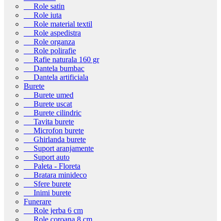
Role satin
Role iuta
Role material textil
Role aspedistra
Role organza
Role polirafie
Rafie naturala 160 gr
Dantela bumbac
Dantela artificiala
Burete
Burete umed
Burete uscat
Burete cilindric
Tavita burete
Microfon burete
Ghirlanda burete
Suport aranjamente
Suport auto
Paleta - Floreta
Bratara minideco
Sfere burete
Inimi burete
Funerare
Role jerba 6 cm
Role coroana 8 cm