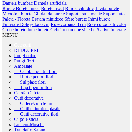
Dantela bumbac
Dantela artificiala
Burete
Burete umed
Burete uscat
Burete cilindric
Tavita burete
Microfon burete
Ghirlanda burete
Suport aranjamente
Suport auto
Paleta - Floreta
Bratara minideco
Sfere burete
Inimi burete
Funerare
Role jerba 6 cm
Role coroana 8 cm
Role coroana tricolor
Cruce burete
Inele burete
Celofan coroane si jerbe
Stative funerare
MENIU
Categorii
REDUCERI
Pungi color
Pungi flori
Ambalaje
Celofan pentru flori
Hartie pentru flori
Sul plase flori
Tapet pentru flori
Celofan 2 fete
Cutii decorative
Cufere/cutii lemn
Cutii cilindrice plastic
Cutii decorative flori
Cupole sticla
Licheni-Muschi
Trandafiri Sapun