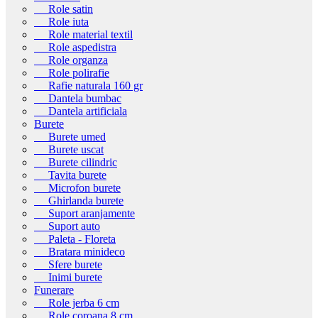
Role satin
Role iuta
Role material textil
Role aspedistra
Role organza
Role polirafie
Rafie naturala 160 gr
Dantela bumbac
Dantela artificiala
Burete
Burete umed
Burete uscat
Burete cilindric
Tavita burete
Microfon burete
Ghirlanda burete
Suport aranjamente
Suport auto
Paleta - Floreta
Bratara minideco
Sfere burete
Inimi burete
Funerare
Role jerba 6 cm
Role coroana 8 cm