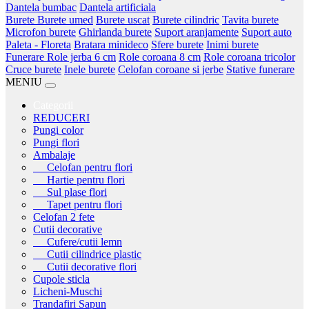
Dantela bumbac
Dantela artificiala
Burete
Burete umed
Burete uscat
Burete cilindric
Tavita burete
Microfon burete
Ghirlanda burete
Suport aranjamente
Suport auto
Paleta - Floreta
Bratara minideco
Sfere burete
Inimi burete
Funerare
Role jerba 6 cm
Role coroana 8 cm
Role coroana tricolor
Cruce burete
Inele burete
Celofan coroane si jerbe
Stative funerare
MENIU
Categorii
REDUCERI
Pungi color
Pungi flori
Ambalaje
Celofan pentru flori
Hartie pentru flori
Sul plase flori
Tapet pentru flori
Celofan 2 fete
Cutii decorative
Cufere/cutii lemn
Cutii cilindrice plastic
Cutii decorative flori
Cupole sticla
Licheni-Muschi
Trandafiri Sapun