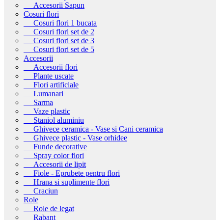
Accesorii Sapun
Cosuri flori
Cosuri flori 1 bucata
Cosuri flori set de 2
Cosuri flori set de 3
Cosuri flori set de 5
Accesorii
Accesorii flori
Plante uscate
Flori artificiale
Lumanari
Sarma
Vaze plastic
Staniol aluminiu
Ghivece ceramica - Vase si Cani ceramica
Ghivece plastic - Vase orhidee
Funde decorative
Spray color flori
Accesorii de lipit
Fiole - Eprubete pentru flori
Hrana si suplimente flori
Craciun
Role
Role de legat
Rabant