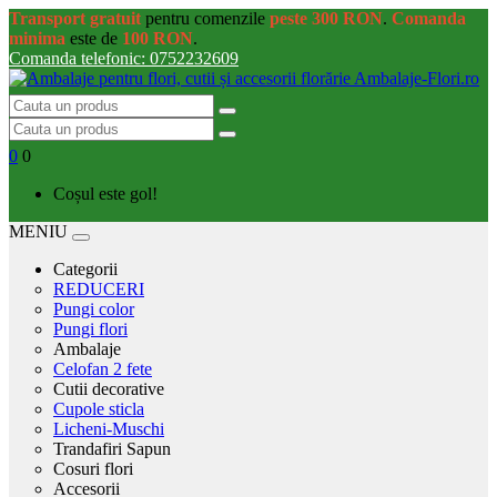
Transport gratuit
pentru comenzile
peste 300 RON
.
Comanda
minima
este de
100 RON
.
Comanda telefonic: 0752232609
0
0
Coșul este gol!
MENIU
Categorii
REDUCERI
Pungi color
Pungi flori
Ambalaje
Celofan 2 fete
Cutii decorative
Cupole sticla
Licheni-Muschi
Trandafiri Sapun
Cosuri flori
Accesorii