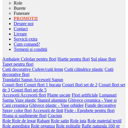
Role
Burete
Funerare
PROMOTII
Despre noi
Contact
Livrare
Servicii extra
Cum comand?
Termeni si conditii
Ambalaje
Celofan pentru flori
Hartie pentru flori
Sul plase flori
Tapet pentru flori
Cutii decorative
Cufere/cutii lemn
Cutii cilindrice plastic
Cutii
decorative flori
Trandafiri Sapun
Accesorii Sapun
Cosuri flori
Cosuri flori 1 bucata
Cosuri flori set de 2
Cosuri flori set
de 3
Cosuri flori set de 5
Accesorii
Accesorii flori
Plante uscate
Flori artificiale
Lumanari
Sarma
Vaze plastic
Staniol aluminiu
Ghivece ceramica - Vase si
Cani ceramica
Ghivece plastic - Vase orhidee
Funde decorative
Spray color flori
Accesorii de lipit
Fiole - Eprubete pentru flori
Hrana si suplimente flori
Craciun
Role
Role de legat
Rabant
Role satin
Role iuta
Role material textil
Role aspedistra
Role organza
Role polirafie
Rafie naturala 160 gr