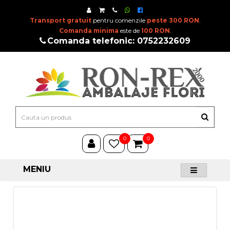
Transport gratuit
pentru comenzile
peste 300 RON
.
Comanda minima
este de
100 RON
.
Comanda telefonic: 0752232609
0
0
MENIU