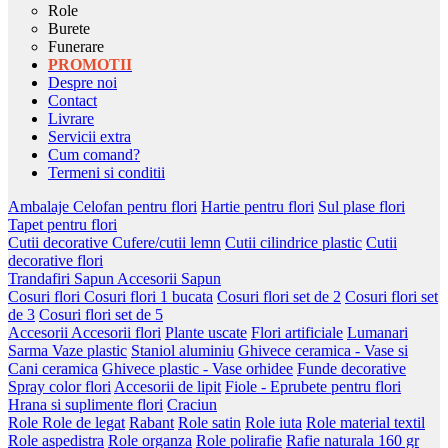
Role
Burete
Funerare
PROMOTII
Despre noi
Contact
Livrare
Servicii extra
Cum comand?
Termeni si conditii
Ambalaje
Celofan pentru flori
Hartie pentru flori
Sul plase flori
Tapet pentru flori
Cutii decorative
Cufere/cutii lemn
Cutii cilindrice plastic
Cutii
decorative flori
Trandafiri Sapun
Accesorii Sapun
Cosuri flori
Cosuri flori 1 bucata
Cosuri flori set de 2
Cosuri flori set
de 3
Cosuri flori set de 5
Accesorii
Accesorii flori
Plante uscate
Flori artificiale
Lumanari
Sarma
Vaze plastic
Staniol aluminiu
Ghivece ceramica - Vase si
Cani ceramica
Ghivece plastic - Vase orhidee
Funde decorative
Spray color flori
Accesorii de lipit
Fiole - Eprubete pentru flori
Hrana si suplimente flori
Craciun
Role
Role de legat
Rabant
Role satin
Role iuta
Role material textil
Role aspedistra
Role organza
Role polirafie
Rafie naturala 160 gr