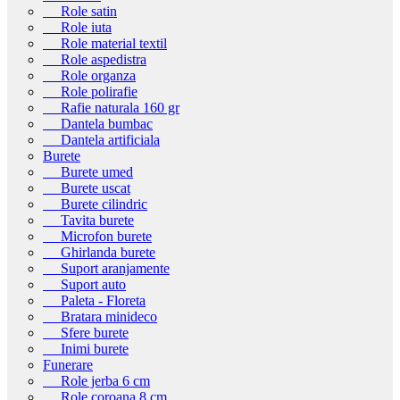
Role satin
Role iuta
Role material textil
Role aspedistra
Role organza
Role polirafie
Rafie naturala 160 gr
Dantela bumbac
Dantela artificiala
Burete
Burete umed
Burete uscat
Burete cilindric
Tavita burete
Microfon burete
Ghirlanda burete
Suport aranjamente
Suport auto
Paleta - Floreta
Bratara minideco
Sfere burete
Inimi burete
Funerare
Role jerba 6 cm
Role coroana 8 cm