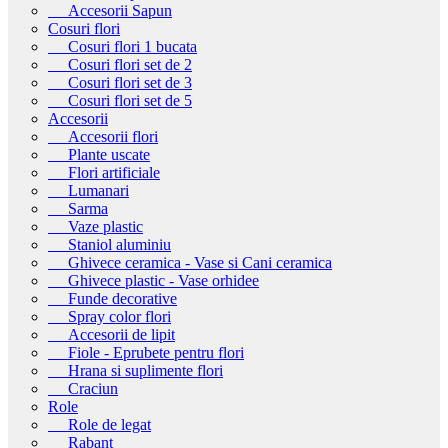
Accesorii Sapun
Cosuri flori
Cosuri flori 1 bucata
Cosuri flori set de 2
Cosuri flori set de 3
Cosuri flori set de 5
Accesorii
Accesorii flori
Plante uscate
Flori artificiale
Lumanari
Sarma
Vaze plastic
Staniol aluminiu
Ghivece ceramica - Vase si Cani ceramica
Ghivece plastic - Vase orhidee
Funde decorative
Spray color flori
Accesorii de lipit
Fiole - Eprubete pentru flori
Hrana si suplimente flori
Craciun
Role
Role de legat
Rabant