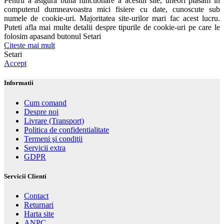
Pentru a asigura buna functionare a acestui site, uneori plasam in
computerul dumneavoastra mici fisiere cu date, cunoscute sub
numele de cookie-uri. Majoritatea site-urilor mari fac acest lucru.
Puteti afla mai multe detalii despre tipurile de cookie-uri pe care le
folosim apasand butonul Setari
Citeste mai mult
Setari
Accept
Informatii
Cum comand
Despre noi
Livrare (Transport)
Politica de confidentialitate
Termeni şi condiţii
Servicii extra
GDPR
Servicii Clienti
Contact
Returnari
Harta site
ANPC