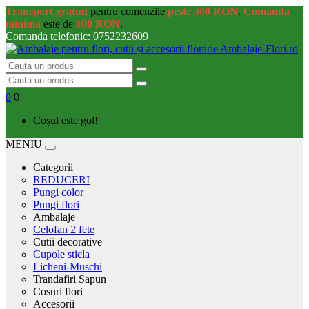
Transport gratuit
pentru comenzile
peste 300 RON
.
Comanda
minima
este de
100 RON
.
Comanda telefonic: 0752232609
0
0
Coșul este gol!
MENIU
Categorii
REDUCERI
Pungi color
Pungi flori
Ambalaje
Celofan 2 fete
Cutii decorative
Cupole sticla
Licheni-Muschi
Trandafiri Sapun
Cosuri flori
Accesorii