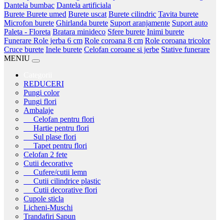
Dantela bumbac
Dantela artificiala
Burete
Burete umed
Burete uscat
Burete cilindric
Tavita burete
Microfon burete
Ghirlanda burete
Suport aranjamente
Suport auto
Paleta - Floreta
Bratara minideco
Sfere burete
Inimi burete
Funerare
Role jerba 6 cm
Role coroana 8 cm
Role coroana tricolor
Cruce burete
Inele burete
Celofan coroane si jerbe
Stative funerare
MENIU
Categorii
REDUCERI
Pungi color
Pungi flori
Ambalaje
Celofan pentru flori
Hartie pentru flori
Sul plase flori
Tapet pentru flori
Celofan 2 fete
Cutii decorative
Cufere/cutii lemn
Cutii cilindrice plastic
Cutii decorative flori
Cupole sticla
Licheni-Muschi
Trandafiri Sapun