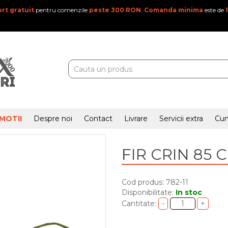
rt gratuit
pentru comenzile
peste 300 RON
.
Comanda minima
este de
MOTII
Despre noi
Contact
Livrare
Servicii extra
Cu
FIR CRIN 85 
Cod produs: 782-11
Disponibilitate:
In stoc
Cantitate: