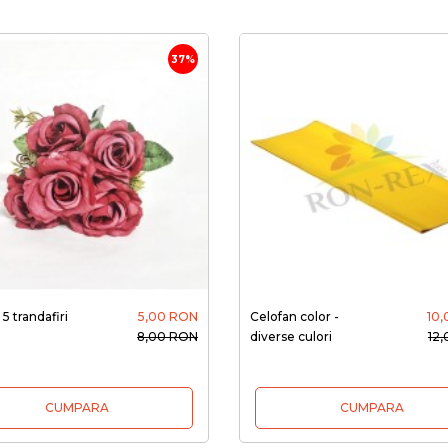
37%
5 trandafiri
5,00 RON
Celofan color -
10
8,00 RON
diverse culori
12
CUMPARA
CUMPARA