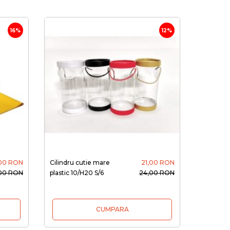
16%
12%
,00 RON
Cilindru cutie mare
21,00 RON
,00 RON
plastic 10/H20 S/6
24,00 RON
CUMPARA